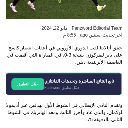
Fanzword Editorial Team
مايو 22, 2024
اخر تحديث: سنتين ago
8:55 م
حقق أتالانتا لقب الدوري الأوروبي في أعقاب انتصار كاسح
على باير ليفركوزن بنتيجة 3-0، في المباراة التي أقيمت في
العاصمة الأيرلندية دبلن.
تابع النتائج المباشرة وتحديثات الفانتازي
حمّل التطبيق
حمّل تطبيق Fanzword
وتقدم النادي الإيطالي في الشوط الأول بهدفين عبر أديمولا
لوكمان، والذي عاد وأحرز الثالث ومعه الهاتريك في الشوط
الثاني بالدقيقة 75.