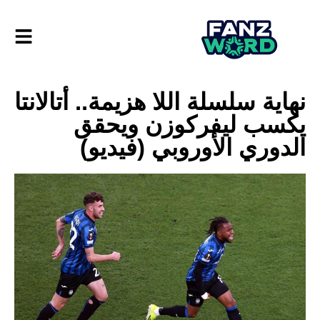
نهاية سلسلة اللا هزيمة.. أتالانتا
يكسب ليفركوزن ويحقق
الدوري الأوروبي (فيديو)