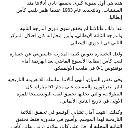
هذه هي أول بطولة كبرى يحققها نادي أتالانتا منذ
الستينيات، وبالتحديد عام 1963 عندما ظفر بلقب كأس
إيطاليا.
عدا ذلك، فأتالانتا لم يحقق سوى دوري الدرجة الثانية
والدرجة الثالثة الإيطالي، وأبرز إنجازاته كان احتلال المركز
الثاني في الدوري الإيطالي.
ولعل الخسارة تعوض كتيبة المدرب جاسبريني عن خسارة
لقب كأس إيطاليا الأسبوع الماضي بعد الهزيمة أمام
يوفنتوس 1-0 في ملعب الأولمبيكو.
وفي نفس السياق، أنهى أتالانتا سلسلة اللا هزيمة التاريخية
لباير ليفركوزن والممتدة على مدار 51 مباراة بكل
البطولات، والتي تخللها تحقيق لقب البوندسليجا للمرة
الأولى في تاريخ النادي الألماني.
وكذلك، انتهت آمال تشابي ألونسو في تحقيق الثلاثية
التاريخية لهذا الموسم، وأصبح في مقدوره فقط تحقيق
الثنائية المحلية إن فاز على كايزرسلاوترن في نهائي كأس