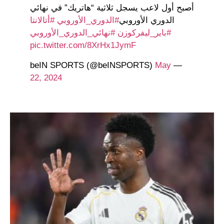
أصبح أول لاعب يسجل ثلاثية “هاتريك” في نهائي
الدوري الأوروبي
#الدوري_الأوروبي
#أتالانتا
#باير_ليفركوزن
#نهائي_الدوري_الأوروبي
pic.twitter.com/8XrHx1JymF
May
— beIN SPORTS (@beINSPORTS)
22, 2024