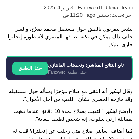
Fanzword Editorial Team
فبراير 4, 2025
اخر تحديث: سنتين ago
11:20 ص
يشعر ليفربول بالقلق حول مستقبل محمد صلاح، والسر
خلف ذلك يمكن في نكتة أطلقها المصري لأسطورة إنجلترا
جاري لينيكر.
تابع النتائج المباشرة وتحديثات الفانتازي
حمّل التطبيق
حمّل تطبيق Fanzword
وقال لينكير أنه التقى مع صلاح مؤخرًا وسأله حول مستقبله
وقد مازحه المصري بشأن “اللعب من أجل الأموال”.
وأوضح لينكير “التقيت بصلاح لمدة 10 دقائق عندما ذهبت
لمقابلة آرني سلوت، إنه شخص لطيف للغاية”.
كما أضاف “سألني صلاح متى رحلت عن إنجلترا؟ قلت له
في سن 32 وذهبت للعب في اليابان لمدة عامين”.