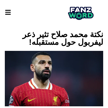
نكتة محمد صلاح تثير ذعر
ليفربول حول مستقبله!