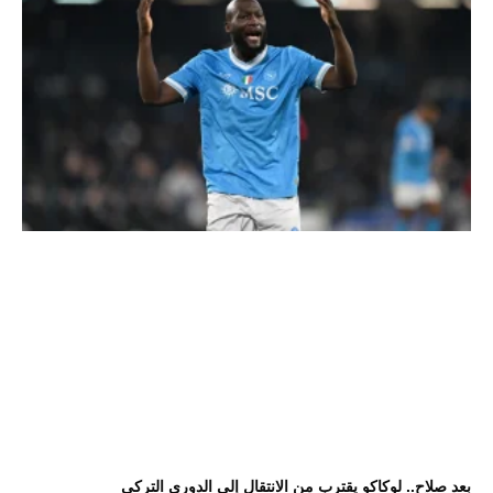
بعد صلاح.. لوكاكو يقترب من الانتقال إلى الدوري التركي