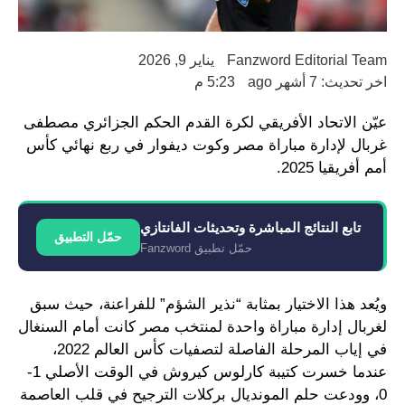
Fanzword Editorial Team
يناير 9, 2026
اخر تحديث: 7 أشهر ago
5:23 م
عيّن الاتحاد الأفريقي لكرة القدم الحكم الجزائري مصطفى
غربال لإدارة مباراة مصر وكوت ديفوار في ربع نهائي كأس
أمم أفريقيا 2025.
تابع النتائج المباشرة وتحديثات الفانتازي
حمّل التطبيق
حمّل تطبيق Fanzword
ويُعد هذا الاختيار بمثابة “نذير الشؤم” للفراعنة، حيث سبق
لغربال إدارة مباراة واحدة لمنتخب مصر كانت أمام السنغال
في إياب المرحلة الفاصلة لتصفيات كأس العالم 2022،
عندما خسرت كتيبة كارلوس كيروش في الوقت الأصلي 1-
0، وودعت حلم المونديال بركلات الترجيح في قلب العاصمة