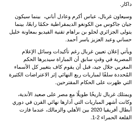
داكار.
وسيعاون غربال، عباس أكرم وعادل أباني، بينما سيكون
جيان جاكوس من الكونغو الديمقراطية حكمًا رابعًا، بينما
يتولى الجزائري لحلو بن براهام تقنية الفيديو بمعاونة خليل
حساني وعبد العزيز ياسر أحمد.
ويأتي إعلان تعيين غربال رغم تأكيدات وسائل الإعلام
المصرية في وقتٍ سابق أن المباراة سيديرها الحكم
المغربي جلال جيد، قبل أن يقوم كاف بتغيير كل الأسماء
المُحددة سلفًا لمباريات ربع النهائي إثر الاعتراضات الكثيرة
التي ظهرت على الحكام المقترحين.
ويمتلك غربال تاريخًا طويلًا مع مصر على صعيد الأندية،
وكانت أشهر المباريات التي أدارها نهائي القرن في دوري
أبطال أفريقيا 2020 بين الأهلي والزمالك، عندما فازت
القلعة الحمراء 2-1.