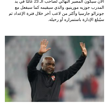
الآن سيكون المصير النهائي لصاحب الـ 23 عامًا في يد
المدرب جوزيه مورينيو، والذي سيقيمه كما سيفعل مع
جونزالو جارسيا وأكثر من لاعب آخر خلال فترة الإعداد ثم
سيُبلغ الإدارة باستمراره أو رحيله.