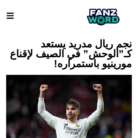
نجم ريال مدريد يستعد
كـ”الوحش” في الصيف لإقناع
مورينيو باستمراره!