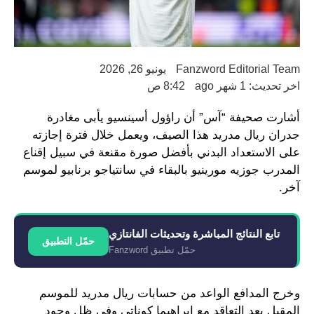
Fanzword Editorial Team
يونيو 26, 2026
اخر تحديث: 1 شهر ago
8:42 ص
أشارت صحيفة “آس” أن راؤول أسينسيو يأبى مغادرة
جدران ريال مدريد هذا الصيف، ويعمل خلال فترة إجازته
على الاستعداد البدني بأفضل صورة مقنعة في سبيل إقناع
المدرب جوزيه مورينيو بالبقاء في سانتياجو برنابيو لموسم
آخر.
تابع النتائج المباشرة وتحديثات الفانتازي
حمّل التطبيق
حمّل تطبيق Fanzword
وخرج المدافع الواعد من حسابات ريال مدريد للموسم
المقبل بعد التعاقد مع إبراهيما كوناتي وفي ظل وجود