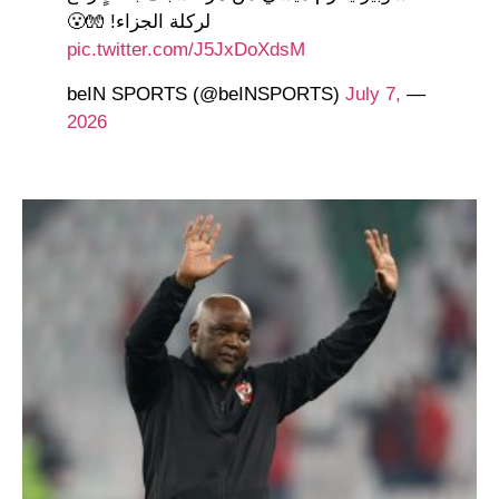
لركلة الجزاء! 🧤😮
pic.twitter.com/J5JxDoXdsM
July 7,
— beIN SPORTS (@beINSPORTS)
2026