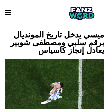
ميسي يدخل تاريخ المونديال
برقم سلبي ومصطفى شوبير
يعادل إنجاز كاسياس