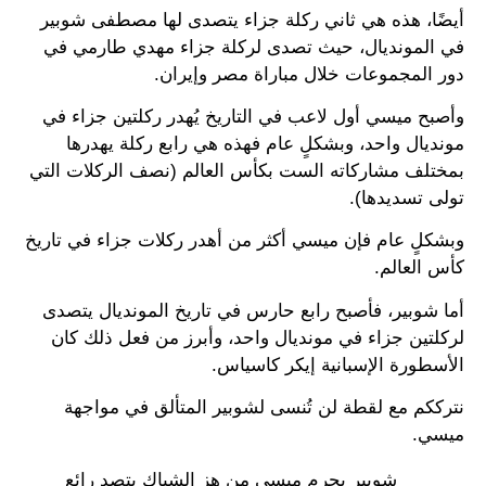
أيضًا، هذه هي ثاني ركلة جزاء يتصدى لها مصطفى شوبير
في المونديال، حيث تصدى لركلة جزاء مهدي طارمي في
دور المجموعات خلال مباراة مصر وإيران.
وأصبح ميسي أول لاعب في التاريخ يُهدر ركلتين جزاء في
مونديال واحد، وبشكلٍ عام فهذه هي رابع ركلة يهدرها
بمختلف مشاركاته الست بكأس العالم (نصف الركلات التي
تولى تسديدها).
وبشكلٍ عام فإن ميسي أكثر من أهدر ركلات جزاء في تاريخ
كأس العالم.
أما شوبير، فأصبح رابع حارس في تاريخ المونديال يتصدى
لركلتين جزاء في مونديال واحد، وأبرز من فعل ذلك كان
الأسطورة الإسبانية إيكر كاسياس.
نترككم مع لقطة لن تُنسى لشوبير المتألق في مواجهة
ميسي.
شوبير يحرم ميسي من هز الشباك بتصدٍ رائع