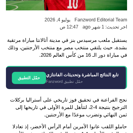
Fanzword Editorial Team
يوليو 4, 2026
اخر تحديث: 1 شهر ago
12:47 ص
يستقبل ملعب مرسيدس بنز في مدينة أتالانتا مباراة مرتقبة
بشدة، حيث يلتقي منتخب مصر مع منتخب الأرجنتين، وذلك
في مباراة دور الـ 16 من كأس العالم 2026.
تابع النتائج المباشرة وتحديثات الفانتازي
حمّل التطبيق
حمّل تطبيق Fanzword
نجح الفراعنة في تحقيق فوز تاريخي على أستراليا بركلات
الترجيح بنتيجة 4-2، لتتأهل للمرة الأولى في تاريخها إلى
ثمن النهائي وتضرب موعدًا مع الأرجنتين.
حاملو اللقب عانوا الأمرين أمام الرأس الأخضر، إذ تعادلا