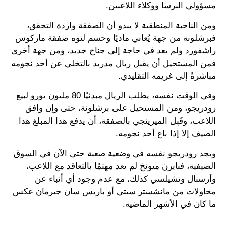
مسؤولي البرسا ووكلاء اللاعبين.
ومن الناحية المنطقية لا يبدو أن الصفقة واردة التحقق،
فبرشلونة من جهة يُعاني ماديًا وحسم لتوه صفقة ماركوس
راشفورد ولم يعد في حاجة إلى جناح جديد، ومن جهة أخرى
فمن المستحيل أن يقبل ريال مدريد بالتخلي عن أحد نجومه
مباشرةً إلى غريمه التقليدي.
وفي الوقت نفسه، يطلب الريال مبدئيًا 80 مليون يورو لبيع
رودريجو، ومن المستحيل على برشلونة، حتى وإن وافق
اللاعب، وقَبِل الميرينجي بالصفقة، أن يدفع هذا المبلغ هذا
الصيف إلا إذا باع أحد نجومه.
ويجد رودريجو نفسه في وضعية صعبة حتى الآن في السوق
الصيفية، فبايرن ميونخ لم يعد مهتمًا بالتعاقد مع اللاعب،
وآرسنال وتشيلسي كذلك، مع عدم وجود أي أنباء عن
محاولات من مانشستر سيتي أو باريس سان جيرمان عكس
ما كان في الأشهر الماضية.