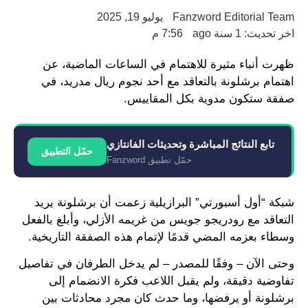
Fanzword Editorial Team
يوليو 19, 2025
اخر تحديث: 1 سنة ago
7:56 م
ظهرت أنباء مثيرة للاهتمام في الساعات الماضية، عن
اهتمام برشلونة بالتعاقد مع أحد نجوم ريال مدريد، في
صفقة ستكون مدوية بكل المقاييس.
تابع النتائج المباشرة وتحديثات الفانتازي
حمّل التطبيق
حمّل تطبيق Fanzword
شبكة “أول أسبورتي” البرازيلية زعمت أن برشلونة يريد
التعاقد مع رودريجو جويس من غريمه الأزلي، وأبلغ بالفعل
وسطاء بعزمه المضي قدمًا لإتمام هذه الصفقة التاريخية.
وحتى الآن – وفقًا للمصدر – لم يدخل الطرفان في تفاصيل
تفاوضية دقيقة، ولم يقبل اللاعب فكرة الانضمام إلى
برشلونة أو يرفضها، وما حدث كان مجرد محادثات بين