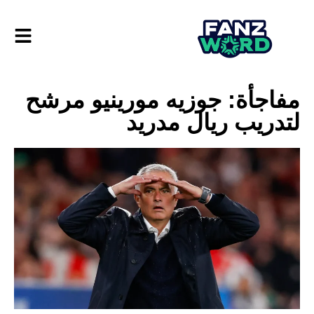
مفاجأة: جوزيه مورينيو مرشح
لتدريب ريال مدريد