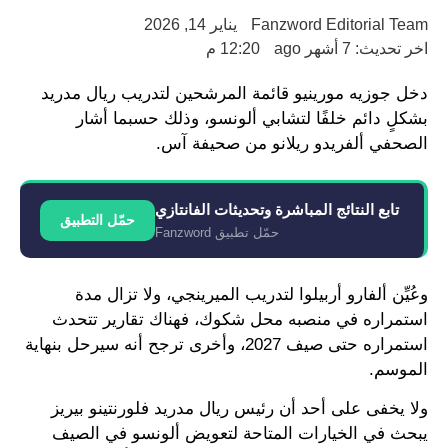
Fanzword Editorial Team
يناير 14, 2026
اخر تحديث: 7 أشهر ago
12:20 م
دخل جوزيه مورينيو قائمة المرشحين لتدريب ريال مدريد
بشكلٍ دائم خلفًا لتشابي ألونسو، وذلك حسبما أشار
الصحفي ألفريدو ريلانو من صحيفة آس.
تابع النتائج المباشرة وتحديثات الفانتازي
حمّل التطبيق
حمّل تطبيق Fanzword
وعُيِّن ألفارو أربيلوا لتدريب الميرينجي، ولا تزال مدة
استمراره في منصبه محل شكوك، فهناك تقارير تتحدث
استمراره حتى صيف 2027، وأخرى ترجح أنه سيرحل بنهاية
الموسم.
ولا يخفى على أحد أن رئيس ريال مدريد فلورنتينو بيريز
يبحث في الخيارات المتاحة لتعويض ألونسو في الصيف