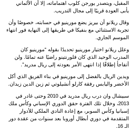
المقبل، ويتصدر يورجن كلوب اهتماماته، إلا أن الألماني
يأبى العودة قريبًا إلى مجال التدريب.
وقال ريلانو أن بيريز يضع مورينيو في حسابته، خصوصًا وأن
تجربة الاستثنائي مع بنفيكا في طريقها إلى النهاية فور انتهاء
الموسم الجاري.
وعلل ريلانو اختيار مورينيو تحديدًا بقوله “مورينيو كان
المدرب الوحيد الذي كان فلورنتينو راضيًا عنه تمامًا. ولن
أتفاجأ إطلاقًا إذا انتهى الأمر بعودته إلى ريال مدريد”.
ويدين الريال بالفضل إلى مورينيو في بناء الفريق الذي أكل
الأخضر واليابس رفقة كارلو أنشيلوتي ثم زين الدين زيدان.
سبيشال وان درب ريال مدريد في 2010 وحتى غادر في
2013، وخلال تلك الفترة حقق الدوري الإسباني وكأس ملك
إسبانيا وكأس السوبر، مع إعادة النادي الملكي للأدوار
المتقدمة في دوري أبطال أوروبا بعد سنوات من عقدة دور
الـ 16.