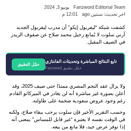
Fanzword Editorial Team
يونيو 3, 2024
اخر تحديث: سنتين ago
12:01 م
كشفت شبكة “ليفربول إيكو” أن مدرب ليفربول الجديد
آرني سلوت لا يُمانع رحيل محمد صلاح عن صفوف الريدز
في الصيف المقبل.
تابع النتائج المباشرة وتحديثات الفانتازي
حمّل التطبيق
حمّل تطبيق Fanzword
ولا يزال عقد النجم المصري ممتدًا حتى صيف 2025، وقد
أعلن بصورة غير مباشرة أنه لن يغادر في الميركاتو القادم
رغم وجود عروض سعودية ضخمة على طاولته.
وحسب التقرير الأخير فإن سلوت يرحب ببقاء صلاح، ولكنه
في الوقت نفسه لا يعتبره “غير قابل للمساس” بمعنى أنه
إذا توفر عرض جيد، فلا مانع من بيعه.