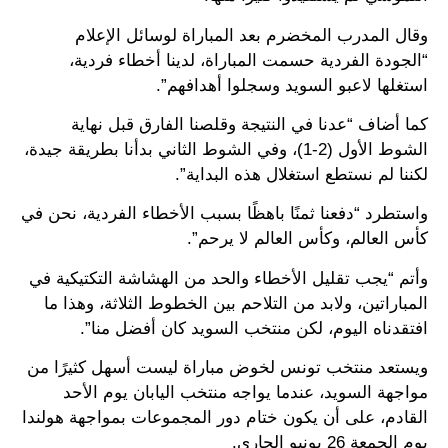
وقال المدرب المخضرم بعد المباراة لوسائل الإعلام
“الجودة الفردية حسمت المباراة، لدينا أخطاء فردية،
استغلها لاعبو السويد وسجلوا أهدافهم”.
كما أضاف “عدنا في النتيجة وقلصنا الفارق قبل نهاية
الشوط الأول (2-1)، وفي الشوط الثاني بدأنا بطريقة جيدة،
لكننا لم نستطع استغلال هذه البداية”.
واستطرد “دفعنا ثمنًا باهظًا بسبب الأخطاء الفردية، نحن في
كأس العالم، وكأس العالم لا يرحم”.
وأتم “يجب تقليل الأخطاء والحد من الهشاشة التكتيكية في
المباراتين، ولابد من التلاحم بين الخطوط الثلاثة، وهذا ما
افتقدناه اليوم، لكن منتخب السويد كان أفضل منا”.
ويستعد منتخب تونس لخوض مباراة ليست أسهل كثيرًا من
مواجهة السويد، عندما يواجه منتخب اليابان يوم الأحد
القادم، على أن يكون ختام دور المجموعات بمواجهة هولندا
يوم الجمعة 26 يونيو الجاري.