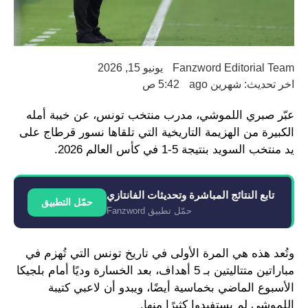
Fanzword Editorial Team
يونيو 15, 2026
اخر تحديث: شهرين ago
5:42 ص
عبّر صبري اللموشي، مدرب منتخب تونس، عن خيبة أمله
الكبيرة من الهزيمة التاريخية التي تلقاها نسور قرطاج على
يد منتخب السويد بنتيجة 5-1 في كأس العالم 2026.
تابع النتائج المباشرة وتحديثات الفانتازي
حمّل التطبيق
حمّل تطبيق Fanzword
وتُعد هذه هي المرة الأولى في تاريخ تونس التي تُهزم في
مباراتين متتاليتين بـ 5 أهداف، بعد الخسارة وديًا أمام بلجيكا
الأسبوع الماضي بخماسية أيضًا، ويبدو أن لاعبي كتيبة
اللموشي لم يستفيدوا كثيرًا منها.