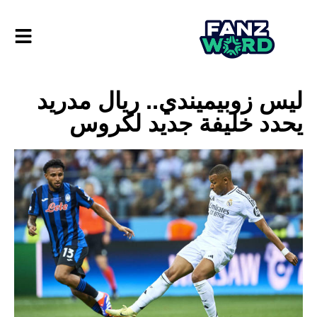
ليس زوبيميندي.. ريال مدريد
يحدد خليفة جديد لكروس