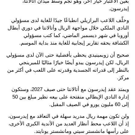
بعين الأعتبار خيار آخر، وهو نجم وسط ميدان أتالانتا،
إيدرسون.
وخلّف اللاعب البرازيلي انطباعًا جيدًا للغاية لدى مسؤولي
النادي الملكي خلال مواجهة الريال وأتالانتا في دوري أبطال
أوروبا في شهر ديسمبر الماضي، كما كتب مسؤولي
الكشافة بحقه تقارير إيجابية للغاية منذ بداية الموسم.
صحيح أن زوبمينيدي يحظى بأفضلية حتى الآن لدى مسؤولي
الريال، لكن إيدرسون يبدو أيضًا خيارًا مثاليًا للميرينجي
بالنظر إلى قدراته الجسدية وقدرته على اللعب في أكثر من
مركز.
ويمتد عقد إيدرسون مع أتالانتا حتى صيف 2027، وستكون
إدارة النادي الإيطالي منفتحة على بيعه نظير مبلغ بين 50
إلى 60 مليون يورو في الصيف المقبل.
ولن تكون مهمة ريال مدريد سهلة في التعاقد مع إيدرسون،
إذ أن اللاعب محط أنظار العديد من الأندية الكبرى الأخرى،
على رأسها مانشستر سيتي ومانشستر يونايتد.