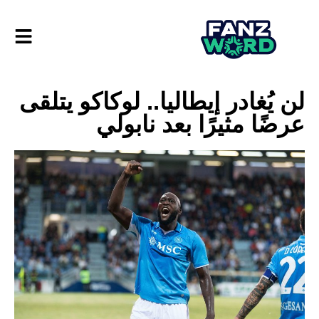
لن يُغادر إيطاليا.. لوكاكو يتلقى
عرضًا مثيرًا بعد نابولي