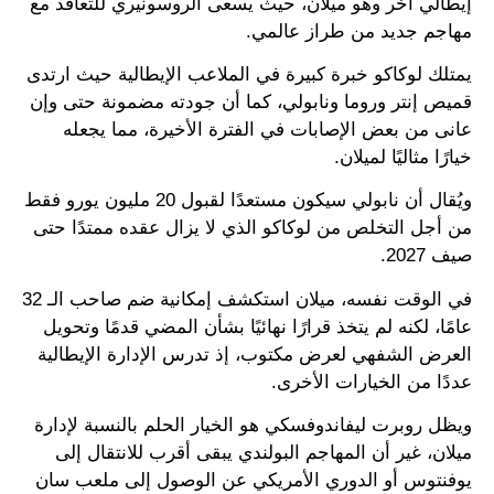
إيطالي آخر وهو ميلان، حيث يسعى الروسونيري للتعاقد مع
مهاجم جديد من طراز عالمي.
يمتلك لوكاكو خبرة كبيرة في الملاعب الإيطالية حيث ارتدى
قميص إنتر وروما ونابولي، كما أن جودته مضمونة حتى وإن
عانى من بعض الإصابات في الفترة الأخيرة، مما يجعله
خيارًا مثاليًا لميلان.
ويُقال أن نابولي سيكون مستعدًا لقبول 20 مليون يورو فقط
من أجل التخلص من لوكاكو الذي لا يزال عقده ممتدًا حتى
صيف 2027.
في الوقت نفسه، ميلان استكشف إمكانية ضم صاحب الـ 32
عامًا، لكنه لم يتخذ قرارًا نهائيًا بشأن المضي قدمًا وتحويل
العرض الشفهي لعرض مكتوب، إذ تدرس الإدارة الإيطالية
عددًا من الخيارات الأخرى.
ويظل روبرت ليفاندوفسكي هو الخيار الحلم بالنسبة لإدارة
ميلان، غير أن المهاجم البولندي يبقى أقرب للانتقال إلى
يوفنتوس أو الدوري الأمريكي عن الوصول إلى ملعب سان