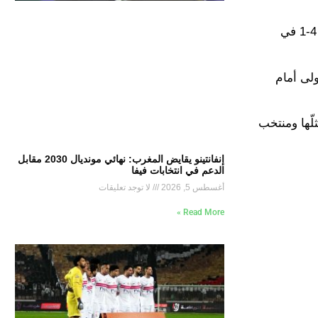
وكان الكتلان آنذاك متأخرين 2-1، وكانت الفرصة مواتية للتعديل، إلا أن البولندي أهدر الركلة في المواجهة التي خسرها البلوجرانا 4-1 في
درها ليفاندوفسكي مع برشلونة على مدار 4 أعوام (الأولى أمام
ء ما بين الأندية التي مثلّها ومنتخب
إنفانتينو يقايض المغرب: نهائي مونديال 2030 مقابل
الدعم في انتخابات فيفا
أغسطس 5, 2026
لا توجد تعليقات
Read More »