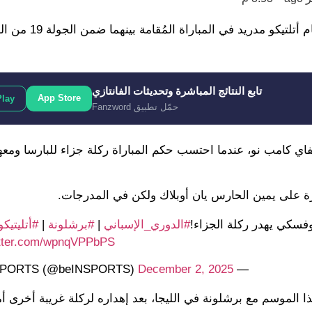
فشل روبرت ليفاندوفسكي في تسجيل ركلة جزاء لبرشلونة أمام أتلتيكو مد
تابع النتائج المباشرة وتحديثات الفانتازي
App Store
Play
حمّل تطبيق Fanzword
تعادل الإيجابي 1-1 على ملعب سبوتيفاي كامب نو، عندما احتسب حكم المباراة ركلة جزاء للبارسا 
رة على يمين الحارس يان أوبلاك ولكن في المدرجات.
فسكي يهدر ركلة الجزاء!
#الدوري_الإسباني
|
#برشلونة
|
#أتليتيك
itter.com/wpnqVPPbPS
December 2, 2025
— beIN SPORTS (@beINSPORTS)
ذا الموسم مع برشلونة في الليجا، بعد إهداره لركلة غريبة أخرى أم