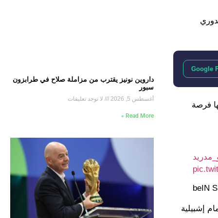
ريد في المباراة المُقامة بينهما ضمن الجولة 19 من الدوري
Google 
داروين نونيز يقترب من مزاملة صلاح في طرابزون
سبور
أغسطس 5, 2026
لا توجد تعليقات
ومعها فرصة
Read More »
و_مدريد
pic.tw
ام إشبيلية