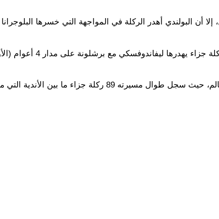
وبشكلٍ عام، فإن الركلة المهدرة أمام أتلتيكو مدريد هي ثالثة ركلة جزاء يه
ويُعد صاحب الـ 37 عامًا من أفضل منفذي ركلات الجزاء في العالم، حيث سجل طوال مسيرته 89 ركلة جزا