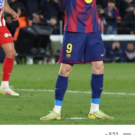
8:53 م