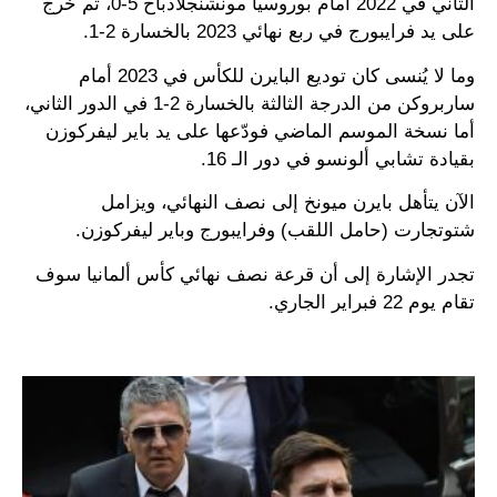
الثاني في 2022 أمام بوروسيا مونشنجلادباخ 5-0، ثم خرج
على يد فرايبورج في ربع نهائي 2023 بالخسارة 2-1.
وما لا يُنسى كان توديع البايرن للكأس في 2023 أمام
ساربروكن من الدرجة الثالثة بالخسارة 2-1 في الدور الثاني،
أما نسخة الموسم الماضي فودّعها على يد باير ليفركوزن
بقيادة تشابي ألونسو في دور الـ 16.
الآن يتأهل بايرن ميونخ إلى نصف النهائي، ويزامل
شتوتجارت (حامل اللقب) وفرايبورج وباير ليفركوزن.
تجدر الإشارة إلى أن قرعة نصف نهائي كأس ألمانيا سوف
تقام يوم 22 فبراير الجاري.