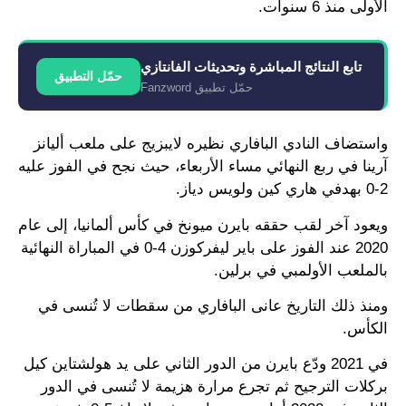
الأولى منذ 6 سنوات.
تابع النتائج المباشرة وتحديثات الفانتازي
حمّل التطبيق
حمّل تطبيق Fanzword
واستضاف النادي البافاري نظيره لايبزيج على ملعب أليانز
آرينا في ربع النهائي مساء الأربعاء، حيث نجح في الفوز عليه
2-0 بهدفي هاري كين ولويس دياز.
ويعود آخر لقب حققه بايرن ميونخ في كأس ألمانيا، إلى عام
2020 عند الفوز على باير ليفركوزن 4-0 في المباراة النهائية
بالملعب الأولمبي في برلين.
ومنذ ذلك التاريخ عانى البافاري من سقطات لا تُنسى في
الكأس.
في 2021 ودّع بايرن من الدور الثاني على يد هولشتاين كيل
بركلات الترجيح ثم تجرع مرارة هزيمة لا تُنسى في الدور