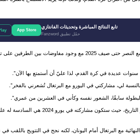
تابع النتائج المباشرة وتحديثات الفانتازي
App Store
Play
حمّل تطبيق Fanzword
النجم البرتغالي يمتلك من العمر 39 عامًا ولا يزال عقده ممتدًا مع النصر حتى صيف 2025 مع وجود مفاوضات 
سنوات عديدة في كرة القدم، لذا عليّ أن أستمتع بها الآن”.
النسبة لي، مشاركتي في اليورو مع البرتغال تُشعرني بالفخر”.
 البطولة سابقًا، الشعور نفسه وكأني في العشرين من عمري”.
ويُعد رونالدو هو اللاعب الأكثر مشاركةً في كأس أمم أوروبا عبر التاريخ، حيث ستكون مشاركته في يورو 