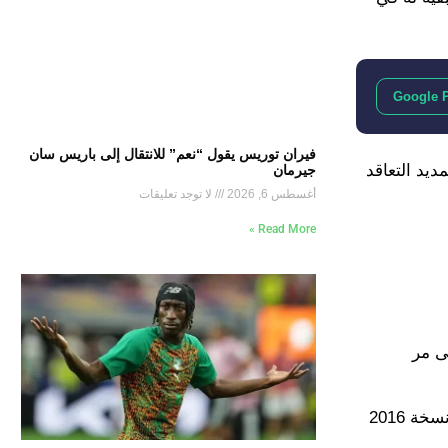
Google 
فيران توريس يقول “نعم” للانتقال إلى باريس سان
بين الطرفين على تمديد التعاقد
جيرمان
أغسطس 6, 2026
لا توجد تعليقات
Read More »
2024 هي السادسة له على مر
وكانت مشاركة رونالدو الأولى عام 2004، وحينها خسر المباراة النهائية مع البرتغال أمام اليونان، لكنه نجح في التتويج باللقب في نسخة 2016