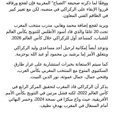
ووفقًا لما ذكرته صحيفة “الصباح” المغربية فإن لقجع ورفاقه
قرروا الإبقاء على الركراكي في منصبه، لكن مع تغيير كبير
في الطاقم الفني المعاون.
ويريد لقجع إضافة محمد وهابي، مدرب منتخب المغرب
تحت 20 عامًا والذي قاد أسود الأطلس للتتويج بكأس العالم
للشباب، كمساعد أول للركراكي خلال كأس العالم 2026.
وتوجد أيضاً إمكانية لرحيل أحد مساعدي وليد الركراكي
ويتعلق الأمر إما برشيد بن محمود أو عبد الله بوحزمة.
كما سيتم الاستعانة بخبرات استشارية على غرار طارق
السكتيوي المتوج مع المنتخب المغربي بكأس العرب،
وفتحي جمال، جمال عموتة، نور الدين النيبت.
يذكر أن الركراكي قاد المغرب لتحقيق المركز الرابع في
كأس العالم 2022، لكنه فشل مرتين في التتويج بكأس الأمم
الأفريقية، حيث ودّع مبكرًا في نسخة 2024، وخسر النهائي
أمام السنغال في المغرب بهدفٍ نظيف.