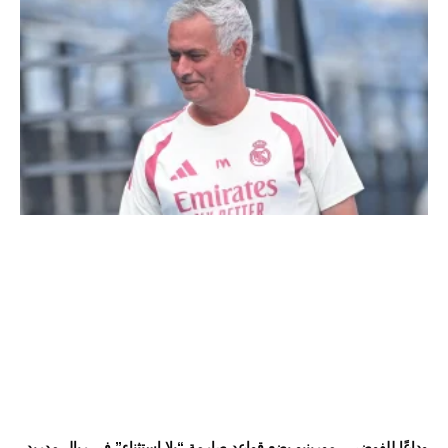
وداعًا للفوضى.. مورينيو يضع قواعد صارمة “بلا استثناء” في ريال مدريد