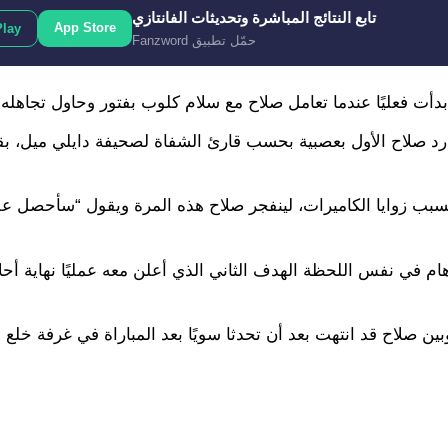
تابع النتائج المباشرة وتحديثات الفانتازي
App Store
Play
حمّل تطبيق Fanzword
 بدأت فعليًا عندما تعامل صلاح مع سلام كلوب بفتور وحاول تجاهله.
 رد صلاح الأول بعصبية بحسب قارئ الشفاة لصحيفة دايلي ميل، بقو
سبب زوايا الكاميرات، لينفجر صلاح هذه المرة ويقول “سأحصل ع
م في نفس اللحظة الهدف الثاني الذي أعلن معه عمليًا نهاية أحل
بين صلاح قد انتهت بعد أن تحدثا سويًا بعد المباراة في غرفة خلع 