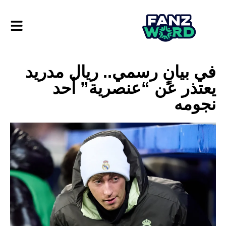
في بيانٍ رسمي.. ريال مدريد
يعتذر عن “عنصرية” أحد
نجومه