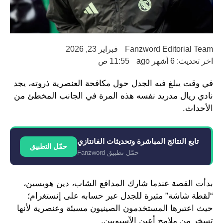
Fanzword Editorial Team
فبراير 23, 2026
اخر تحديث: 6 أشهر ago
11:55 ص
في وقت يبلغ فيه الجدل حول مكافحة العنصرية ذروته، يجد
نادي ريال مدريد نفسه هذه المرة في الجانب المخطئ من
الأحداث.
تابع النتائج المباشرة وتحديثات الفانتازي
حمّل التطبيق
حمّل تطبيق Fanzword
بدأت القصة عندما شارك المدافع الشاب، دين هويسين،
“لقطة شاشة” مثيرة للجدل عبر حسابه على إنستغرام؛
حيث اعتبرها المستخدمون الصينيون مسيئة وعنصرية لأنها
تسخر من ملامح أعين الآسيويين.