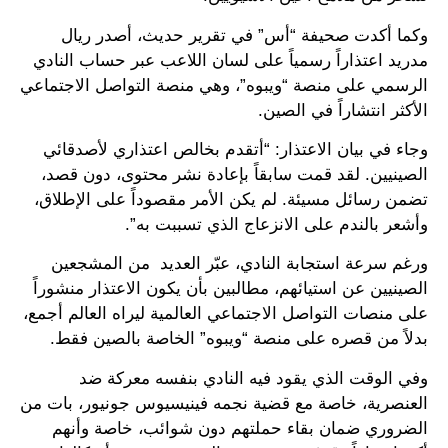
وكما أكدت صحيفة “أس” في تقرير حديث، أصدر ريال
مدريد اعتذاراً رسمياً على لسان اللاعب عبر حساب النادي
الرسمي على منصة “ويبوه”، وهي منصة التواصل الاجتماعي
الأكثر انتشاراً في الصين.
وجاء في بيان الاعتذار: “أتقدم بخالص اعتذاري لأصدقائي
الصينيين. لقد قمت سابقاً بإعادة نشر محتوى، دون قصد،
تضمن رسائل مسيئة. لم يكن الأمر مقصوداً على الإطلاق،
وأشعر بالندم على الانزعاج الذي تسببت به”.
ورغم سرعة استجابة النادي، عبّر العديد من المشجعين
الصينيين عن استيائهم، مطالبين بأن يكون الاعتذار منشوراً
على منصات التواصل الاجتماعي العالمية ليراه العالم أجمع،
بدلاً من قصره على منصة “ويبوه” الخاصة بالصين فقط.
وفي الوقت الذي يقود فيه النادي بنفسه معركة ضد
العنصرية، خاصة مع قضية نجمه فينيسيوس جونيور، بات من
الضروري ضمان بقاء حملتهم دون شوائب، خاصة وأنهم