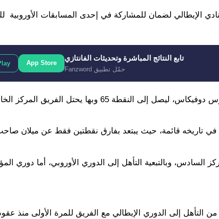
دي الإيطالي لضمان للمشاركة في إحدى المسابقات الأوروبية للم
تابع النتائج المباشرة وتحديثات الفانتازي
App Store
Play
حمّل تطبيق Fanzword
وفاز كومو على هيلاس فيرونا يوم الأحد بفضل هدف أناستاسيوس دوفيكاس، ليصل إلى النقطة 65 وبها يحت
 في تاريخه قائمة، حيث يبتعد بفارق نقطتين فقط عن ميلان صاحب
ز السادس، وبالتبعية التأهل إلى الدوري الأوروبي، أما دوري المؤ
من التأهل إلى الدوري الإيطالي مع الفريق للمرة الأولى منذ عقو