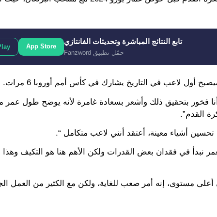
تابع النتائج المباشرة وتحديثات الفانتازي
App Store
Play
حمّل تطبيق Fanzword
بح أول لاعب في التاريخ يشارك في كأس أمم أوروبا 6 مرات.
ا “أنا فخور بتحقيق ذلك وأشعر بسعادة غامرة لأنه يوضح طول عمر 
رة القدم”.
تحسين أشياء معينة، أعتقد أنني لاعب متكامل “.
عمر نبدأ في فقدان بعض القدرات ولكن الأهم هنا هو التكيف وهذا م
تمراري 20 عامًا في اللعب على أعلى مستوى، إنه أمر صعب للغاية، ولكن مع الكثير من العمل 