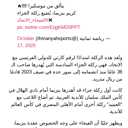
بتألق من موسكيرا 🧤🔥
كريم بنزيما، يُضيع ركلة الجزاء
❌
#الفيحاء_الاتحاد
pic.twitter.com/EqgKMD0PPT
— رياضة ثمانية (@thmanyahsports)
October
17, 2025
وتُعد هذه الركلة امتدادًا لرقم كارثي للدولي الفرنسي مع
الاتحاد، فهي ركلة الجزاء السادسة التي يُهدرها صاحب الـ
36 عامًا منذ انضمامه إلى نمور جدة في صيف 2023 قادمًا
من ريال مدريد.
كانت أول ركلة جزاء قد أهدرها بنزيما أمام نادي الهلال في
كأس الملك سلمان للأندية العربية، ثم أضاع اللاعب مع
“العميد” ركلة أخرى أمام الأهلي المصري في كأس العالم
للأندية.
ويظهر جليًا أن الفيحاء على وجه الخصوص عقدة بنزيما،