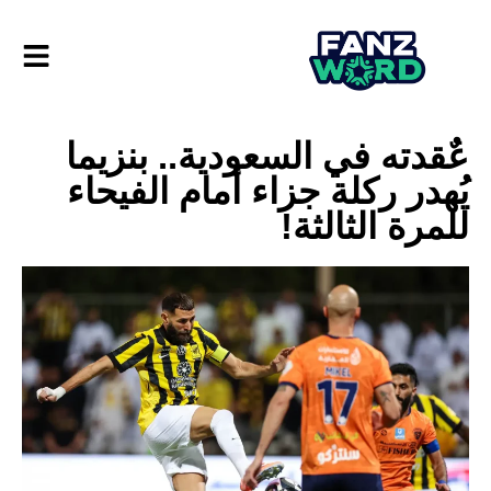
عٌقدته في السعودية.. بنزيما
يُهدر ركلة جزاء أمام الفيحاء
للمرة الثالثة!