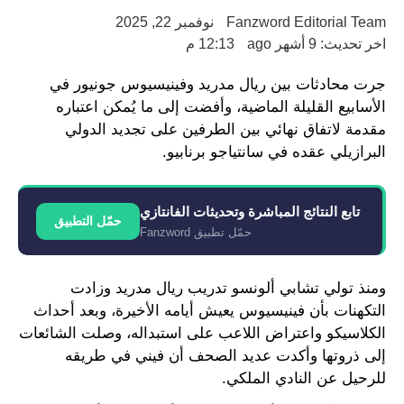
Fanzword Editorial Team
نوفمبر 22, 2025
اخر تحديث: 9 أشهر ago
12:13 م
جرت محادثات بين ريال مدريد وفينيسيوس جونيور في
الأسابيع القليلة الماضية، وأفضت إلى ما يُمكن اعتباره
مقدمة لاتفاق نهائي بين الطرفين على تجديد الدولي
البرازيلي عقده في سانتياجو برنابيو.
تابع النتائج المباشرة وتحديثات الفانتازي
حمّل التطبيق
حمّل تطبيق Fanzword
ومنذ تولي تشابي ألونسو تدريب ريال مدريد وزادت
التكهنات بأن فينيسيوس يعيش أيامه الأخيرة، وبعد أحداث
الكلاسيكو واعتراض اللاعب على استبداله، وصلت الشائعات
إلى ذروتها وأكدت عديد الصحف أن فيني في طريقه
للرحيل عن النادي الملكي.