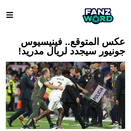
عكس المتوقع.. فينيسيوس
جونيور سيجدد لريال مدريد!