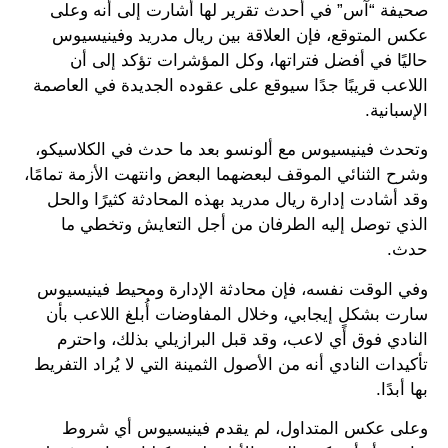
صحيفة “آس” في أحدث تقرير لها أشارت إلى أنه وعلى
عكس المتوقع، فإن العلاقة بين ريال مدريد وفينيسيوس
حاليًا في أفضل فتراتها، وكل المؤشرات تؤكد إلى أن
اللاعب قريبًا جدًا سيوقع على عقوده الجديدة في العاصمة
الإسبانية.
وتحدث فينيسيوس مع ألونسو بعد ما حدث في الكلاسيكو،
وشرح الثنائي الموقف لبعضهما البعض وانتهت الأزمة تمامًا،
وقد أشادت إدارة ريال مدريد بهذه المحادثة كثيرًا والحل
الذي توصل إليه الطرفان من أجل التعايش وتخطي ما
حدث.
وفي الوقت نفسه، فإن محادثة الإدارة ومحيط فينيسيوس
سارت بشكلٍ إيجابي، وخلال المفاوضات أُبلغ اللاعب بأن
النادي فوق أي لاعب، وقد قبل البرازيلي بذلك، واحترم
تأكيدات النادي أنه من الأصول الثمينة التي لا يُراد التفريط
بها أبدًا.
وعلى عكس المتداول، لم يقدم فينيسيوس أي شروط