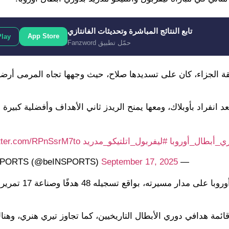
تابع النتائج المباشرة وتحديثات الفانتازي
App Store
Play
حمّل تطبيق Fanzword
 الجزاء، كان على تسديدها صلاح، حيث وجهها تجاه المرمى أرضي
انفراد بأوبلاك، ومعها يمنح الريدز ثاني الأهداف وأفضلية كبيرة ف
ي_أبطال_أوروبا
#ليفربول_اتلتيكو_مدريد
itter.com/RPnSsrM7to
September 17, 2025
— beIN SPORTS (@beINSPORTS)
ووصل صلاح إلى المساهمة التهديفية رقم 65 في دوري أبط
ائمة هدافي دوري الأبطال التاريخيين، كما تجاوز تيري هنري، وهن