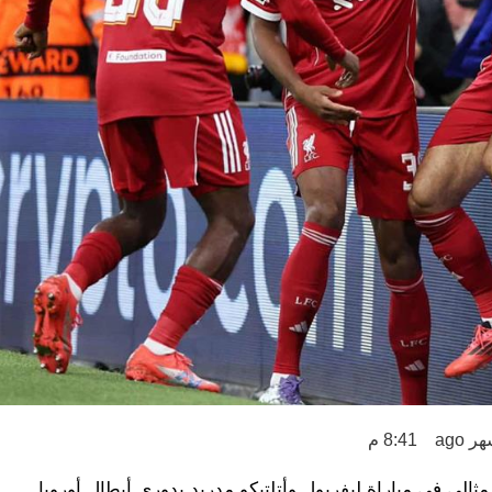
8:41 م
ي في مباراة ليفربول وأتلتيكو مدريد بدوري أبطال أوروبا.