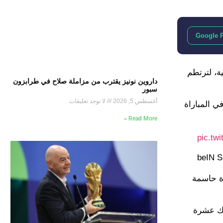
Google 
ة، لترتطم
داروين نونيز يقترب من مزاملة صلاح في طرابزون
سبور
أغسطس 5, 2026
لا توجد تعليقات
ي المباراة
Read More »
pic.tw
ال أوروبا على مدار مسيرته، بواقع تسجيله 48 هدفًا وصناعة 17 تمريرة حاسمة
اك عشرة