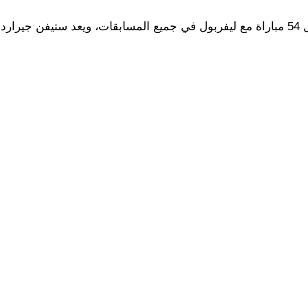
ونجح “الملك المصري” أن يسجل ويصنع في نفس المباراة خلال 54 مباراة مع ليفربول في جميع المسابقات، ويعد ست