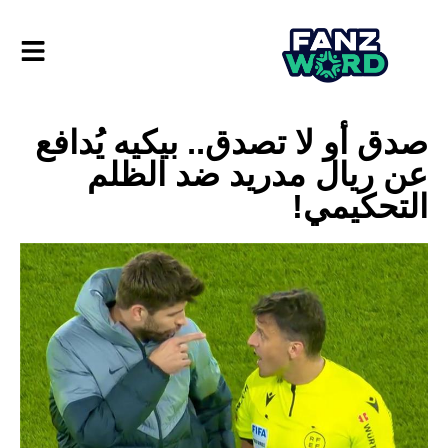
صدق أو لا تصدق.. بيكيه يُدافع
عن ريال مدريد ضد الظلم
التحكيمي!