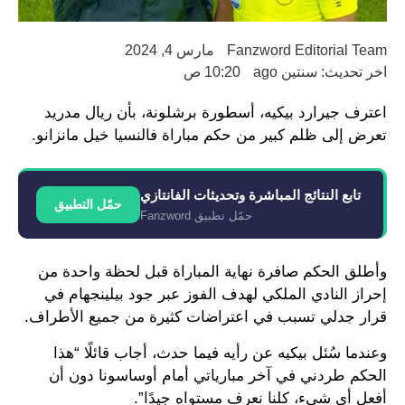
Fanzword Editorial Team
مارس 4, 2024
اخر تحديث: سنتين ago
10:20 ص
اعترف جيرارد بيكيه، أسطورة برشلونة، بأن ريال مدريد
تعرض إلى ظلم كبير من حكم مباراة فالنسيا خيل مانزانو.
تابع النتائج المباشرة وتحديثات الفانتازي
حمّل التطبيق
حمّل تطبيق Fanzword
وأطلق الحكم صافرة نهاية المباراة قبل لحظة واحدة من
إحراز النادي الملكي لهدف الفوز عبر جود بيلينجهام في
قرار جدلي تسبب في اعتراضات كثيرة من جميع الأطراف.
وعندما سُئل بيكيه عن رأيه فيما حدث، أجاب قائلًا “هذا
الحكم طردني في آخر مبارياتي أمام أوساسونا دون أن
أفعل أي شيء، كلنا نعرف مستواه جيدًا”.