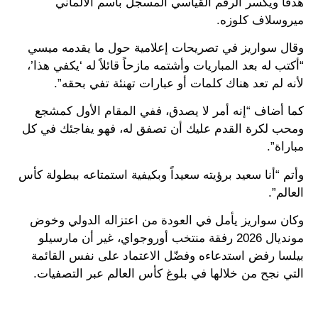
هدفًا ويكسر الرقم القياسي المسجل باسم الألماني
ميروسلاف كلوزه.
وقال سواريز في تصريحات إعلامية حول ما يقدمه ميسي
“أكتب له بعد المباريات وأشتمه مازحاً قائلاً له ‘يكفي هذا’،
لأنه لم تعد هناك كلمات أو عبارات تهنئة تفي بحقه”.
كما أضاف “إنه أمر لا يصدق، ففي المقام الأول كمشجع
ومحب لكرة القدم عليك أن تصفق له، فهو يفاجئك في كل
مباراة”.
وأتم “أنا سعيد برؤيته سعيداً وبكيفية استمتاعه ببطولة كأس
العالم”.
وكان سواريز يأمل في العودة من اعتزاله الدولي وخوض
مونديال 2026 رفقة منتخب أوروجواي، غير أن مارسيلو
بيلسا رفض استدعاءه وفضّل الاعتماد على نفس القائمة
التي نجح من خلالها في بلوغ كأس العالم عبر التصفيات.