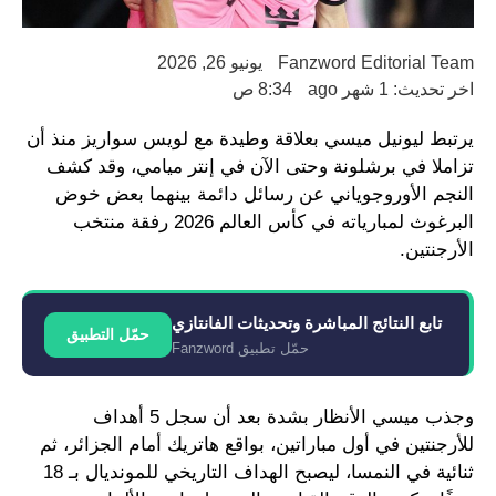
Fanzword Editorial Team
يونيو 26, 2026
اخر تحديث: 1 شهر ago
8:34 ص
يرتبط ليونيل ميسي بعلاقة وطيدة مع لويس سواريز منذ أن
تزاملا في برشلونة وحتى الآن في إنتر ميامي، وقد كشف
النجم الأوروجوياني عن رسائل دائمة بينهما بعض خوض
البرغوث لمبارياته في كأس العالم 2026 رفقة منتخب
الأرجنتين.
تابع النتائج المباشرة وتحديثات الفانتازي
حمّل التطبيق
حمّل تطبيق Fanzword
وجذب ميسي الأنظار بشدة بعد أن سجل 5 أهداف
للأرجنتين في أول مباراتين، بواقع هاتريك أمام الجزائر، ثم
ثنائية في النمسا، ليصبح الهداف التاريخي للمونديال بـ 18