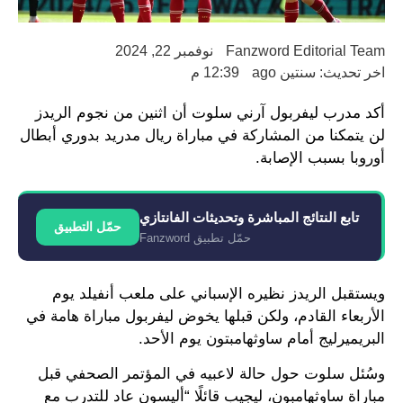
Fanzword Editorial Team
نوفمبر 22, 2024
اخر تحديث: سنتين ago
12:39 م
أكد مدرب ليفربول آرني سلوت أن اثنين من نجوم الريدز
لن يتمكنا من المشاركة في مباراة ريال مدريد بدوري أبطال
أوروبا بسبب الإصابة.
تابع النتائج المباشرة وتحديثات الفانتازي
حمّل التطبيق
حمّل تطبيق Fanzword
ويستقبل الريدز نظيره الإسباني على ملعب أنفيلد يوم
الأربعاء القادم، ولكن قبلها يخوض ليفربول مباراة هامة في
البريميرليج أمام ساوثهامبتون يوم الأحد.
وسُئل سلوت حول حالة لاعبيه في المؤتمر الصحفي قبل
مباراة ساوثهامبون، ليجيب قائلًا “أليسون عاد للتدرب مع