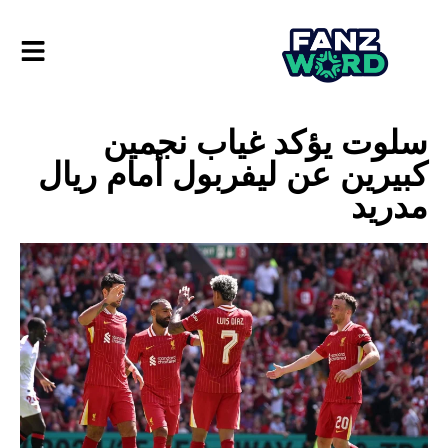
سلوت يؤكد غياب نجمين
كبيرين عن ليفربول أمام ريال
مدريد