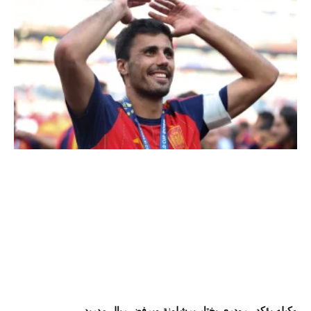
وكيله يؤكد.. رودري يختار برشلونة ويرفض ريال مدريد