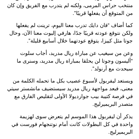
منتخب حراس المرمى، ولكنه لم يتدرب مع الفريق وإن كان
من المتوقع أن يفعلها قريبًا”.
كما أضاف “فان دايك تدرب معنا اليوم، ترينت لم يفعلها
ولكن نتوقع عودته قريبًا جدًا، هارفي إليوت معنا الآن، وحال
جوتا مثل كييزا، يتوقع عودتهما خلال أسابيع قليلة”.
وعن من سيغيب عن مباراة ريال مدريد، أجاب سلوت
“أليسون وجوتا لن يحلقا بمباراة ريال مدريد، وسنرى ما
سيحدث مع أرنولد”.
ويستعد ليفربول لأسبوع عصيب بكل ما تحمله الكلمة من
معنى، فبعد مواجهة ريال مدريد سيستضيف مانشستر سيتي
في فرصة كتيبة بيب جوارديولا الأولى لتقليص الفارق مع
متصدر البريميرليج.
يذكر أن ليفربول هذا الموسم لم يتعرض سوى لهزيمة
واحدة في كل البطولات كانت أمام نوتنجهام فورست في
البريميرليج.