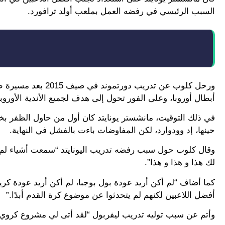
السبب الرئيسي في رفضه العمل بملعب أولد ترافورد.
ورحل كلوب عن تدريب
أبطال أوروبا، وعلى الفور تحول إلى هدف لجميع الأندية الأوروبي
في ذلك التوقيت، مانشستر يونايتد كان أول من حاول الظفر بخد
حينها، إد وودوارد، لكن المفاوضات باءت بالفشل في النهاية.
وقال كلوب حول سبب رفضه تدريب اليونايتد “سمعت أشياء لم ت
لك هذا و هذا و هذا”.
كما أضاف “لم أكن أريد عودة بول بوجبا، لم أكن أريد عودة كريست
أفضل اللاعبين لكنهم لم يتحدثوا عن موضوع كرة القدم أبدًا.”
وأتم عن سبب توليه تدريب ليفربول “لقد أتى لي مشروع كروي 