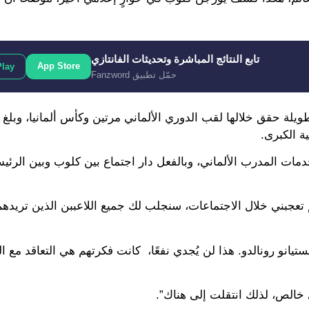
تابع النتائج المباشرة وتحديثات الفانتازي
App Store
Play
حمّل تطبيق Fanzword
 دورتموند في صيف 2015 بعد مسيرة طويلة حقق خلالها لقب الدوري الألماني مرتين وكأس ألمانيا، 
ة الكبرى.
مات المدرب الألماني، وبالفعل دار اجتماع بين كلوب وبين الرئيس
عجبني خلال الاجتماعات، سنجلب لك جميع اللاعببن الذين تريده
يانو رونالدو. هذا لن يُجدي نفعًا، كانت فكرتهم هي التعاقد مع ا
خالص، لذلك انتقلت إلى هناك”.