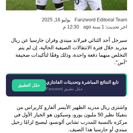
Fanzword Editorial Team
يوليو 16, 2025
اخر تحديث: 1 سنة ago
12:30 م
سيرحل أحد الثنائي فيرلاند ميندي وفران جارسيا عن ريال
مدريد خلال فترة الانتقالات الصيفية الحالية، إن لم يتم
التخلص منهما دفعة واحدة، وذلك وفقًا لتأكيدات صحيفة
“آس”.
تابع النتائج المباشرة وتحديثات الفانتازي
حمّل التطبيق
حمّل تطبيق Fanzword
واشترى ريال مدريد الظهير الأيسر ألفارو كاريراس من
بنفيكا نظير 50 مليون يورو، وسيكون هو الخيار الأول في
مركزه بالنسبة للمدرب تشابي ألونسو، ليصبح لزامًا رحيل
ميندي أو جارسيا هذا الصيف.