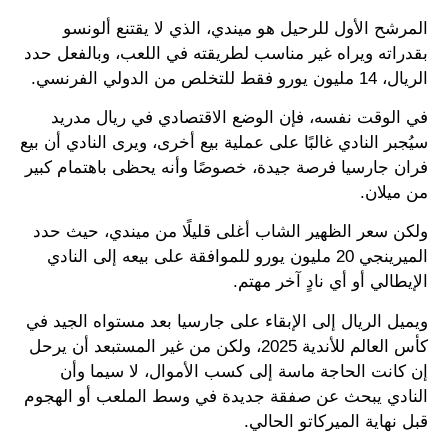
المرشح الأول للرحيل هو ميندي، الذي لا يقتنع ألونسو
بقدراته ويراه غير مناسب لطريقته في اللعب، وبالفعل حدد
الريال، 14 مليون يورو فقط للتخلص من الدولي الفرنسي.
في الوقت نفسه، فإن الوضع الاقتصادي في ريال مدريد
سيُجبر النادي غالبًا على عملية بيع أخرى، ويرى النادي أن بيع
فران جارسيا فرصة جيدة، خصوصًا وأنه يحظى باهتمام كبير
من ميلان.
ولكن سعر الظهير الشاب أغلى قليلًا من ميندي، حيث حدد
الميرينجي 20 مليون يورو للموافقة على بيعه إلى النادي
الإيطالي أو أي نادٍ آخر مهتم.
ويميل الريال إلى الإبقاء على جارسيا بعد مستواه الجيد في
كأس العالم للأندية 2025، ولكن من غير المستبعد أن يرحل
إن كانت الحاجة ماسة إلى كسب الأموال، لا سيما وأن
النادي يبحث عن صفقة جديدة في وسط الملعب أو الهجوم
قبل نهاية الميركاتو الحالي.