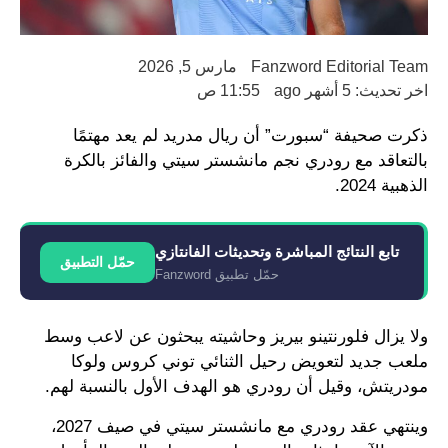
Fanzword Editorial Team
مارس 5, 2026
اخر تحديث: 5 أشهر ago
11:55 ص
ذكرت صحيفة “سبورت” أن ريال مدريد لم يعد مهتمًا
بالتعاقد مع رودري نجم مانشستر سيتي والفائز بالكرة
الذهبية 2024.
تابع النتائج المباشرة وتحديثات الفانتازي
حمّل التطبيق
حمّل تطبيق Fanzword
ولا يزال فلورنتينو بيريز وحاشيته يبحثون عن لاعب وسط
ملعب جديد لتعويض رحيل الثنائي توني كروس ولوكا
مودريتش، وقيل أن رودري هو الهدف الأول بالنسبة لهم.
وينتهي عقد رودري مع مانشستر سيتي في صيف 2027،