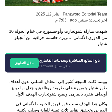
Fanzword Editorial Team
يناير 12, 2025
اخر تحديث: سنتين ago
7:03 م
شهدت مباراة شتوتجارت وأوجسبورج في ختام الجولة 16
من الدوري الألماني، تمريرة حاسمة خرافية من أنجيلو
شتيلر.
تابع النتائج المباشرة وتحديثات الفانتازي
حمّل التطبيق
حمّل تطبيق Fanzword
وبينما كانت النتيجة تُشير إلى التعادل السلبي بدون أهداف،
ظهر شتيلر بتمريرة على طريقة رونالدينيو جعل بها دينيز
أونداف ينفرد بالمرمى ويمنح شتوتجارت الهدف الأول.
وكان هذا الهدف سبب فوز فريق الجنوب الألماني في
الديربي وتحقيق نقاط ثلاث ثمينة للغاية وصلت بكتيبة