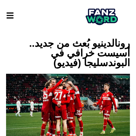
رونالدينيو بُعث من جديد..
أسيست خرافي في
البوندسليجا (فيديو)