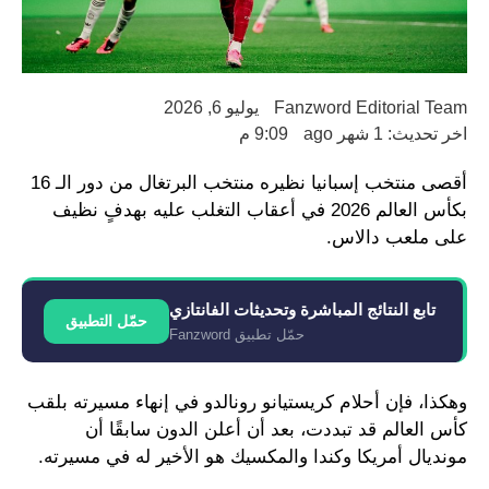
Fanzword Editorial Team
يوليو 6, 2026
اخر تحديث: 1 شهر ago
9:09 م
أقصى منتخب إسبانيا نظيره منتخب البرتغال من دور الـ 16
بكأس العالم 2026 في أعقاب التغلب عليه بهدفٍ نظيف
على ملعب دالاس.
تابع النتائج المباشرة وتحديثات الفانتازي
حمّل التطبيق
حمّل تطبيق Fanzword
وهكذا، فإن أحلام كريستيانو رونالدو في إنهاء مسيرته بلقب
كأس العالم قد تبددت، بعد أن أعلن الدون سابقًا أن
مونديال أمريكا وكندا والمكسيك هو الأخير له في مسيرته.