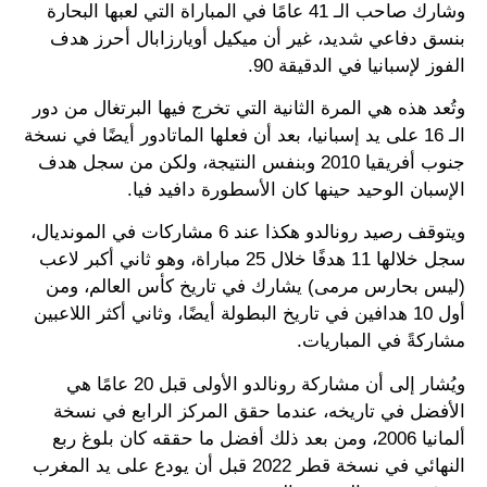
وشارك صاحب الـ 41 عامًا في المباراة التي لعبها البحارة
بنسق دفاعي شديد، غير أن ميكيل أويارزابال أحرز هدف
الفوز لإسبانيا في الدقيقة 90.
وتُعد هذه هي المرة الثانية التي تخرج فيها البرتغال من دور
الـ 16 على يد إسبانيا، بعد أن فعلها الماتادور أيضًا في نسخة
جنوب أفريقيا 2010 وبنفس النتيجة، ولكن من سجل هدف
الإسبان الوحيد حينها كان الأسطورة دافيد فيا.
ويتوقف رصيد رونالدو هكذا عند 6 مشاركات في المونديال،
سجل خلالها 11 هدفًا خلال 25 مباراة، وهو ثاني أكبر لاعب
(ليس بحارس مرمى) يشارك في تاريخ كأس العالم، ومن
أول 10 هدافين في تاريخ البطولة أيضًا، وثاني أكثر اللاعبين
مشاركةً في المباريات.
ويُشار إلى أن مشاركة رونالدو الأولى قبل 20 عامًا هي
الأفضل في تاريخه، عندما حقق المركز الرابع في نسخة
ألمانيا 2006، ومن بعد ذلك أفضل ما حققه كان بلوغ ربع
النهائي في نسخة قطر 2022 قبل أن يودع على يد المغرب