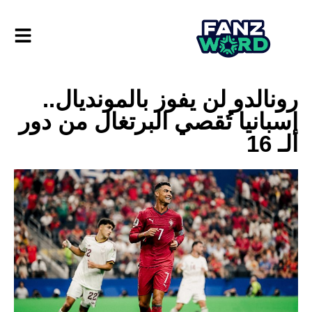
رونالدو لن يفوز بالمونديال..
إسبانيا تُقصي البرتغال من دور
الـ 16