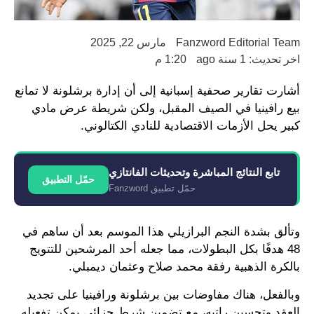
Fanzword Editorial Team
مارس 22, 2025
اخر تحديث: 1 سنة ago
1:20 م
أشارت تقارير صحفية إسبانية إلى أن إدارة برشلونة لا تمانع
بيع رافينيا في الصيف المقبل، ولكن شريطة عرض مادي
كبير يحل الأزمات الاقتصادية للنادي الكتالوني.
تابع النتائج المباشرة وتحديثات الفانتازي
حمّل التطبيق
حمّل تطبيق Fanzword
وتألق بشدة النجم البرازيلي هذا الموسم بعد أن ساهم في
48 هدفًا بكل البطولات، مما جعله أحد المرشحين للتتويج
بالكرة الذهبية رفقة محمد صلاح وعثمان ديمبلي.
وبالفعل، هناك مفاوضات بين برشلونة ورافينيا على تجديد
العقد وتحسين راتبه، مع تضمين شرط جزائي يمكن تفعيله