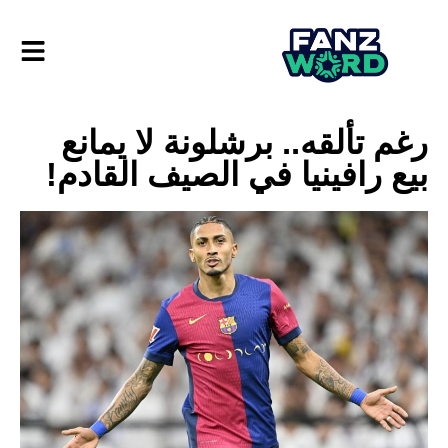
رغم تألقه.. برشلونة لا يمانع
بيع رافينيا في الصيف القادم!