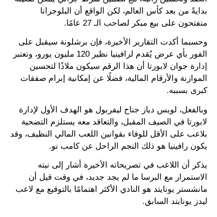
بدايةً من بعد كأس العالم، لكن الواقع أن البلوجرانا
منفتحون على بيع مبكر لصاحب الـ 27 عامًا.
وحسبما أكدت التقارير الأخيرة، فإن برشلونة سيقبل على
الفور بأي عرض يُقدم لرافينيا نظير 120 مليون يورو، وتعتبر
إدارة جوان لابورتا أن هذا الرقم سيكون ملاذًا لتحسين
الموازنة والأرقام المالية، فضلًا عن إمكانية إبرام صفقات
كبرى بسببه.
وبالفعل، لويس دياز جناح ليفربول هو الهدف الأول لإدارة
لابورتا في الصيف المقبل، والتعاقد معه يستلزم التضحية
بلاعب على الأقل للوفاء بقوانين اللعب المالي النظيف، وقد
يكون رافينيا هو ذلك النجم الراحل عن كامب نو.
يذكر أن اللاعب في تصريحاته الأخيرة أشار إلى نيته
الاستمرار مع البرسا ما لم يجد جديد، في وقت قيل أن
مانشستر يونايتد هو النادي الأكثر اهتمامًا بالتوقيع مع لاعب
ليدز يونايتد السابق.