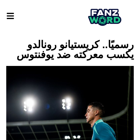
رسميًا.. كريستيانو رونالدو
يكسب معركته ضد يوفنتوس