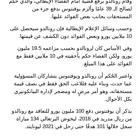
وقام رونالدو برفع قضية أمام القضاء الإيطالي، والذي حكم
لصالح الـ 39 عامًا وألزم يوفنتوس بدفع جزء من
المستحقات بجانب بعض الفوائد عليها.
وحسب وسائل الإعلام الإيطالية فإن رونالدو سيحصل على
10 ملايين يورو وبعض الفوائد دون الكشف عن قيمتها.
وفي الأساس كان لرونالدو بحسب مزاعمه 19.5 مليون
يورو، ولكن القضاء حكم بأحقيته في 10 ملايين فقط مع
الفوائد على هذا المبلغ.
واعتبر الحُكم أن رونالدو ويوفنتوس يتشاركان المسؤولية
عما حدث، وبناء عليه فللاعب الحق فقط في نصف قيمة
مستحقاته، وهو أمر مرضٍ له ومضجر لإدارة البيانكونيري
بكل الأحوال.
يذكر أن يوفنتوس دفع 100 مليون يورو للتعاقد مع رونالدو
من ريال مدريد في 2018، ليخوض البرتغالي 134 مباراة
سجل خلالها 101 هدفًا حتى رحل في 2021 ليونايتد.