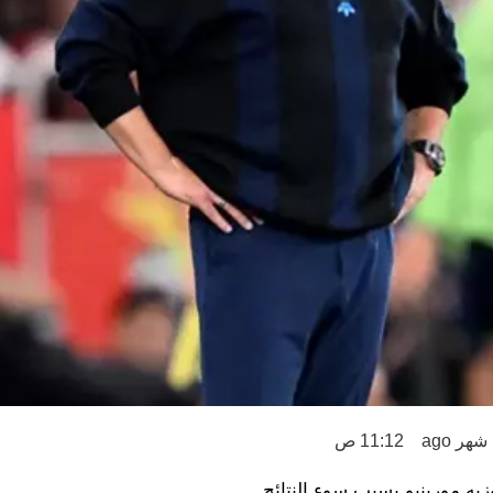
11:12 ص
يه مورينيو بسبب سوء النتائج.