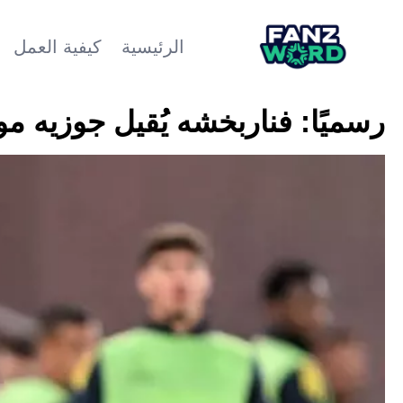
الرئيسية
كيفية العمل
رسميًا: فناربخشه يُقيل جوزيه مور