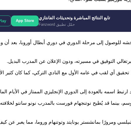
تابع النتائج المباشرة وتحديثات الفانتازي
App Store
Play
حمّل تطبيق Fanzword
خشه للوصول إلى مرحلة الدوري في دوري أبطال أوروبا، بعد أن ود
للبرتغالي التوفيق في مسيرته، ودون الإعلان عن المدرب البديل.
الة مورينيو منطقية، حيث لم يستطع صاحب الـ 62 عامًا تحقيق أي لقب في عامه الأول مع النادي التركي، كما كان كثي
د ارتبط اسمه بالعودة إلى الدوري الإنجليزي الممتاز في الأيام الما
سم، بينما قد يُطيح نوتنجهام فورست بالمدرب نونو سانتو لخلافته م
ه كمدرب، بدايةً من تشيلسي ومرورًا بمانشستر يونايتد وتوتنهام وروما، مما يعبر عن