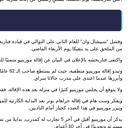
وفشل “سبيشال وان” للعام الثاني على التوالي في قيادة فنارب
من الملحق على يد بنفيكا يوم الأربعاء الماضي.
واكتفى فناربخشه بالإعلان في البيان عن إقالة مورينيو متمنيًا 
وتبدو إق
وأبرزها عندما اعتدى على مدرب جالاتا سراي.
ولا يتوقع أن يجلس مورينيو كثيرًا في منزله بعد هذه الإقالة، فق
ويفكر وست هام في إقالة جراهام بوتر بعد البداية الكارثية للمو
ويبرز مورينيو في هذا الصدد كخيار أمام الناديين.
يذكر أن مورينيو أقيل في آخر 5 تجارب ل
مسيرته وتحديدًا في آخر 10 أعوام.