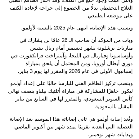
والتي أثبتت وجود خلع في الكتف، وقد اختار الطاقم الطبي
العلاج التحفظي بدلًا من الخضوع إلى جراحة لإعادة الكتف
على موضعه الطبيعي.
وبسبب هذه الإصابة، انتهى عام 2025 بالنسبة لأولمو.
وبات من المؤكد أن صاحب الـ 26 عامًا لن يشارك في
مباريات برشلونة بشهر ديسمبر أمام ريال بيتيس
وأوساسونا وفياريال في الليجا، وآينتراخت فرانكفورت في
دوري أبطال أوروبا، ومن المحتمل أن يلحق بمباراة
إسبانيول الأولى في عام 2026 والمقرر لها يوم 3 يناير.
وينصب تركيز الطاقم الفني للبارسا حاليًا على إعداد أولمو
ليكون جاهزًا للمشاركة في مباراة أتلتيك بيلباو بنصف نهائي
كأس السوبر السعودي، والمقرر لها في السابع من يناير
المقبل بالسعودية.
وتُعد إصابة أولمو هي ثاني إصاباته هذا الموسم بعد الإصابة
العضلية التي أبعدته تقريبًا لمدة شهر بين أكتوبر الماضي
وبدايات شهر نوفمبر.