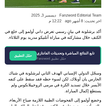
Fanzword Editorial Team
ديسمبر 3, 2025
اخر تحديث: 8 أشهر ago
12:22 م
أكد برشلونة في بيانٍ رسمي تعرض داني أولمو إلى خلع في
الكتف خلال مشاركته في مباراة أتلتيكو مدريد يوم الثلاثاء.
تابع النتائج المباشرة وتحديثات الفانتازي
حمّل التطبيق
حمّل تطبيق Fanzword
وسجّل الدولي الإسباني الهدف الثاني لبرشلونة في شباك
الحارس يان أوبلاك، لكن لسوء حظه فقد سقط على كتفه
الأيسر خلال تسديد الكرة في مرمى الروخيبلانكوس ولم
يستطع إكمال المباراة.
وخضع أولمو إلى الفحوصات الطبية اللازمة صباح الأربعاء،