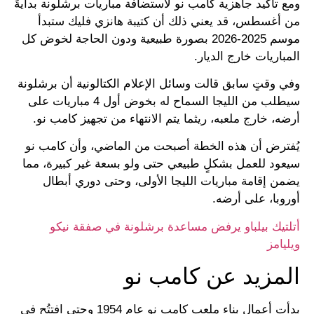
ومع تأكيد جاهزية كامب نو لاستضافة مباريات برشلونة بدايةً
من أغسطس، قد يعني ذلك أن كتيبة هانزي فليك ستبدأ
موسم 2025-2026 بصورة طبيعية ودون الحاجة لخوض كل
المباريات خارج الديار.
وفي وقتٍ سابق قالت وسائل الإعلام الكتالونية أن برشلونة
سيطلب من الليجا السماح له بخوض أول 4 مباريات على
أرضه، خارج ملعبه، ريثما يتم الانتهاء من تجهيز كامب نو.
يُفترض أن هذه الخطة أصبحت من الماضي، وأن كامب نو
سيعود للعمل بشكلٍ طبيعي حتى ولو بسعة غير كبيرة، مما
يضمن إقامة مباريات الليجا الأولى، وحتى دوري أبطال
أوروبا، على أرضه.
أتلتيك بيلباو يرفض مساعدة برشلونة في صفقة نيكو
ويليامز
المزيد عن كامب نو
بدأت أعمال بناء ملعب كامب نو عام 1954 وحتى افتتُح في