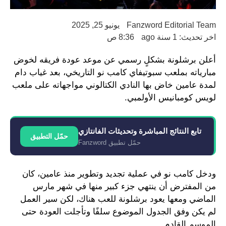
Fanzword Editorial Team
يونيو 25, 2025
اخر تحديث: 1 سنة ago
8:36 ص
أعلن برشلونة بشكلٍ رسمي عن موعد عودة فريقه لخوض
مبارياته بملعب سبوتيفاي كامب نو التاريخي، بعد غياب دام
لمدة عامين خاض بها النادي الكتالوني مواجهاته على ملعب
لويس كومبانيس الأولمبي.
تابع النتائج المباشرة وتحديثات الفانتازي
حمّل التطبيق
حمّل تطبيق Fanzword
ودخل كامب نو في عملية تجديد وتطوير منذ عامين، كان
من المفترض أن ينتهي جزء كبير منها في شهر مارس
الماضي ومعها يعود برشلونة للعب هناك، لكن سير العمل
لم يكن وفق الجدول الموضوع سلفًا وتأجلت العودة حتى
الموسم القادم.