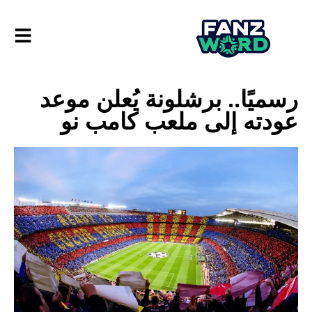
رسميًا.. برشلونة يُعلن موعد
عودته إلى ملعب كامب نو