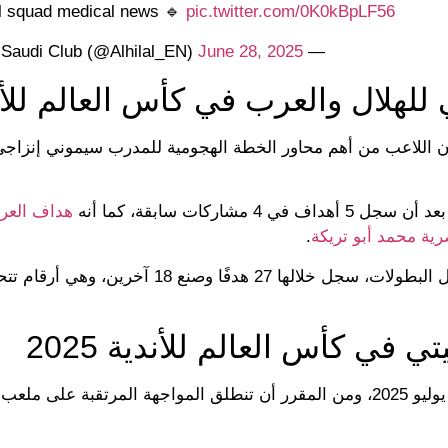
al squad medical news 🔹
pic.twitter.com/0K0kBpLF56
June 28, 2025
— AlHilal Saudi Club (@Alhilal_EN)
للهلال والعرب في كأس العالم للأن
 أن اللاعب من أهم محاور الخطة الهجومية للمدرب سيموني إنزاجي
ركات سابقة، كما أنه
هداف العرب
رية محمد أبو تريكة
.
وعلى مدار الموسم الماضي، شارك الدوسري في 51 مباراة بكل البطولات، سجل خلالها 27 هدفًا وص
في كأس العالم للأندية 2025
سيلتقي الهلال مع مانشستر سيتي صباح يوم الثلاثاء الموافق 1 يوليو 2025، ومن المقرر أن تنطلق المواجهة المرت