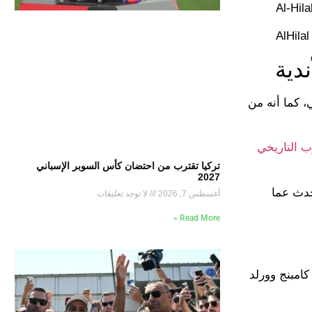
Al-Hil
دية
، كما أنه من
 التاريخي
تركيا تقترب من احتضان كأس السوبر الإسباني
2027
نع 18 آخرين، وهي أرقام تتحدث عما
أغسطس 7, 2026
لا توجد تعليقات
Read More »
قبة على ملعب كامبنج وورلد