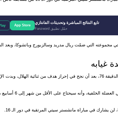
تابع النتائج المباشرة وتحديثات الفانتازي
App Store
Play
حمّل تطبيق Fanzword
ي في مجموعته التي ضمّت ريال مدريد وسالزبورج وباتشوكا، وبعد ال
 غيابه
وغادر سالم الدوسري مباراة باتشوكا الأخيرة متأثرًا بإصابة في الدقيقة 76، بعد أن نجح في إحراز هدف من ثنائية الهل
ووفقًا لإعلان الهلال الرسمي، فإن إصابة سالم الدوسري أتت في العضل