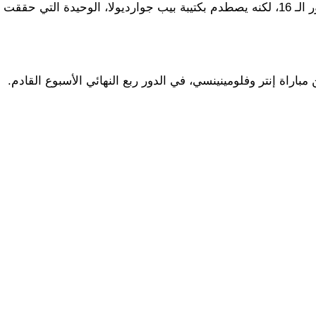
الهلال هو النادي الآسيوي والعربي الوحيد الذي نجح في بلوغ دور الـ 16، لكنه يصطدم بكتيبة بيب جوارديولا، الوحيدة التي
باراة إنتر وفلومينينسي، في الدور ربع النهائي الأسبوع القادم.