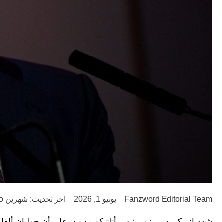
Fanzword Editorial Team
يونيو 1, 2026
اخر تحديث: شهرين ago
شدد إنريكي سيريزو، رئيس أتلتيكو مدريد، على أن جوليان ألفار