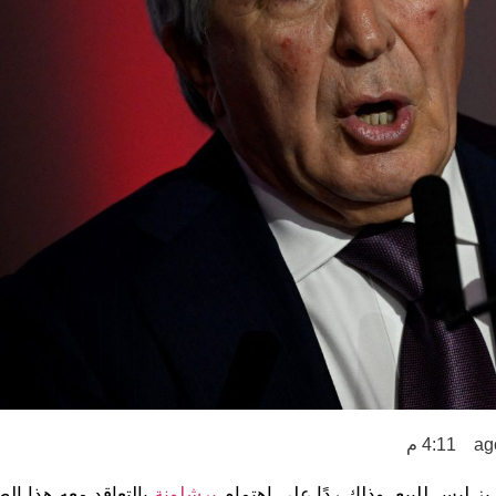
4:11 م
يز ليس للبيع، وذلك ردًا على اهتمام
برشلونة
بالتعاقد معه هذا ال