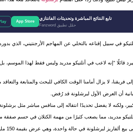
تابع النتائج المباشرة وتحديثات الفانتازي
App Store
Play
حمّل تطبيق Fanzword
 عرضًا رسميًا بقيمة 100 مليون يورو لأتلتيكو في سبيل إقناعه بالتخلي عن المهاجم الأرجنتيني، الذي 
رد قائلًا “إنه لاعب في أتلتيكو مدريد وليس فقط لهذا الموسم، ب
ريقنا، لا يزال أمامنا الوقت الكافي للبحث والمتابعة والتعاقد م
انية أن العرض الأول لبرشلونة قد رُفض.
كبير، ولكنه لا يفضل تحديدًا انتقاله إلى منافس مباشر مثل برشلونة
أتلتيكو مدريد، مما يصعب كثيرًا من مهمة الكتلان في حسم صفقة من
تجدر الإشارة إلى أن صحيفة “آس” ق