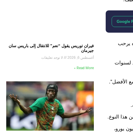
Google 
بدوره يرحب
فيران توريس يقول “نعم” للانتقال إلى باريس سان
جيرمان
أغسطس 6, 2026
لا توجد تعليقات
ل لسنوات
Read More »
ع الأفضل”.
.
 هذا النوع.
الت أن أتلتيكو سيوافق على بيع ألفاريز لبرشلونة في حالة واحدة، وهي عرض بقيمة 150 مليون يورو،