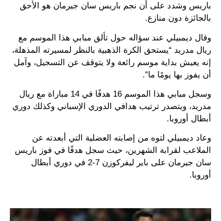
باريس وشدد على أن نجم باريس سان جيرمان هو الأحق
بالجائزة دون منازع.
وقال ديمبيلي عند سؤاله حول تألق مبابي هذا الموسم مع
ريال مدريد “يستحق الكرة الذهبية بالنظر لمسيرته المذهلة،
إنه يعيش بداية موسم رائعة ولا يتوقف عن التسجيل، وآمل
أن يفوز بها يومًا ما”.
وسجل مبابي هذا الموسم 16 هدفًا في 14 مباراة مع ريال
مدريد، ويتصدر ترتيب هدافي الدوري الإسباني وكذلك دوري
أبطال أوروبا.
وعاد ديمبيلي لتوه من إصابته العضلية التي أبعدته عن
الملاعب لقرابة الشهرين، حيث سجل هدفًا في فوز باريس
سان جيرمان على باير ليفركوزن 7-2 في دوري أبطال
أوروبا.