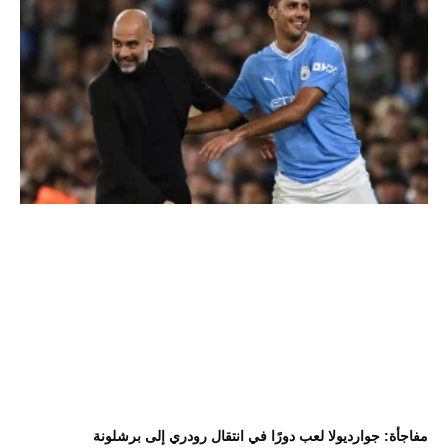
مفاجأة: جوارديولا لعب دورًا في انتقال رودري إلى برشلونة