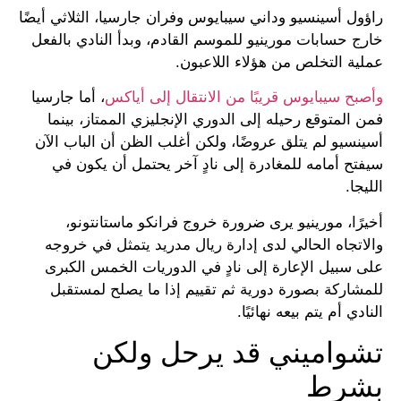
راؤول أسينسيو وداني سيبايوس وفران جارسيا، الثلاثي أيضًا
خارج حسابات مورينيو للموسم القادم، وبدأ النادي بالفعل
عملية التخلص من هؤلاء اللاعبون.
وأصبح سيبايوس قريبًا من الانتقال إلى أياكس
، أما جارسيا
فمن المتوقع رحيله إلى الدوري الإنجليزي الممتاز، بينما
أسينسيو لم يتلق عروضًا، ولكن أغلب الظن أن الباب الآن
سيفتح أمامه للمغادرة إلى نادٍ آخر يحتمل أن يكون في
الليجا.
أخيرًا، مورينيو يرى ضرورة خروج فرانكو ماستانتونو،
والاتجاه الحالي لدى إدارة ريال مدريد يتمثل في خروجه
على سبيل الإعارة إلى نادٍ في الدوريات الخمس الكبرى
للمشاركة بصورة دورية ثم تقييم إذا ما يصلح لمستقبل
النادي أم يتم بيعه نهائيًا.
تشواميني قد يرحل ولكن
بشرط