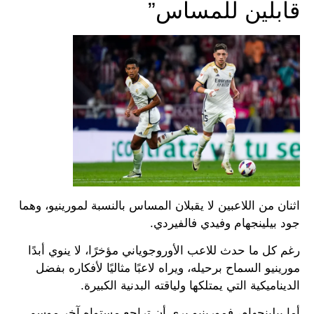
قابلين للمساس”
اثنان من اللاعبين لا يقبلان المساس بالنسبة لمورينيو، وهما
جود بيلينجهام وفيدي فالفيردي.
رغم كل ما حدث للاعب الأوروجوياني مؤخرًا، لا ينوي أبدًا
مورينيو السماح برحيله، ويراه لاعبًا مثاليًا لأفكاره بفضل
الديناميكية التي يمتلكها ولياقته البدنية الكبيرة.
أما بيلينجهام، فمورينيو يرى أن تراجع مستواه آخر موسم