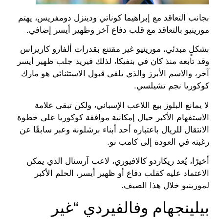
بجانب التعاقد مع إبراهيما كوناتي ودينزل دومفريس، يهتم
مورينيو بالتعاقد مع قلب دفاع آخر وظهير أيسر إضافي.
بشكلٍ مبدئي، مورينيو غير مقتنع بقدرات ألفارو كاريراس
وقد تابعه منذ كان في بنفيكا، لذلك فيريد جلب ظهير أيسر
آخر، والاسم الأبرز والذي يلقى قبول الاستثنائي هو مارك
كوكوريا نجم تشيلسي.
لا يمانع البلوز بيع اللاعب الإسباني، ولكن تبقى علامة
الاستفهام الأكبر حيال إمكانية موافقة كوكوريا على خطوة
الانتقال للريال باعتباره أحد أبناء برشلونة وعبر سابقًا عن
رغبته في العودة إلى كامب نو.
أخيرًا، يُعد ريكاردو كالافيوري، لاعب آرسنال الذي يمكن
الاعتماد عليه كقلب دفاع أو ظهير أيسر، الحلم الأكبر
لمورينيو خلال هذا الصيف.
بيلينجهام وفالفيردي “غير