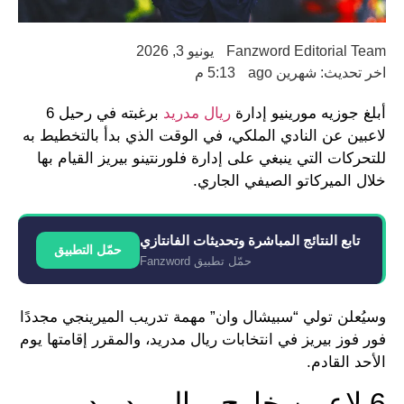
Fanzword Editorial Team
يونيو 3, 2026
اخر تحديث: شهرين ago
5:13 م
أبلغ جوزيه مورينيو إدارة
ريال مدريد
برغبته في رحيل 6
لاعبين عن النادي الملكي، في الوقت الذي بدأ بالتخطيط به
للتحركات التي ينبغي على إدارة فلورنتينو بيريز القيام بها
خلال الميركاتو الصيفي الجاري.
تابع النتائج المباشرة وتحديثات الفانتازي
حمّل التطبيق
حمّل تطبيق Fanzword
وسيُعلن تولي “سبيشال وان” مهمة تدريب الميرينجي مجددًا
فور فوز بيريز في انتخابات ريال مدريد، والمقرر إقامتها يوم
الأحد القادم.
6 لاعبين خارج ريال مدريد