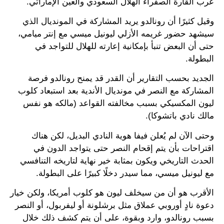
عرب القارة الصفراء الهلال السعودي والعين الإماراتي.
وقيل كثيرًا أن رونالدو يريد المشاركة في المونديال الذي
سيشهد حضور غريمه الأزلي ليونيل ميسي مع إنتر ميامي،
حتى أن البعض تنبأ بإمكانية إعارته للهلال للتواجد في
البطولة.
الجديد بحسب التقارير أن القدر قد يمنح رونالدو فرصة
المشاركة مع النصر في مونديال الأندية بعد استبعاد كلوب
ليون المكسيكي بسبب مخالفته القواعد (مالكه هو نفس
مالك نادي باتشوكا).
وحتى الآن لم يُعلن فيفا هوية النادي البديل، لكن هناك
اقتراحات بأن يتم إقحام النصر حتى يتواجد الدون في
الحدث التاريخي ويكون بمثابة خير نهاية لتاريخه التنافسي
مع ليونيل ميسي، مما سيدر دخلًا كبيرًا على البطولة.
الأقرب هو أن من سيخلف ليون هو كلوب أمريكا، ولكن خيار
دعوة نادٍ أوروبي عملاق مثل برشلونة أو ليفربول، أو النصر
بسبب رونالدو، وارد وبقوة، على أن يتم كشف ذلك خلال