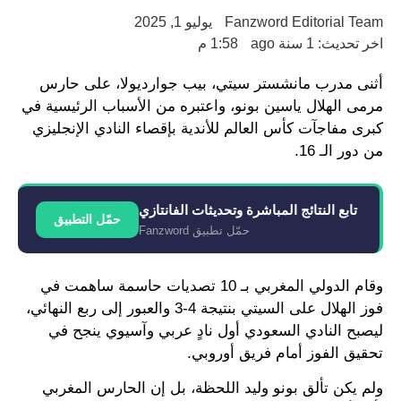
Fanzword Editorial Team
يوليو 1, 2025
اخر تحديث: 1 سنة ago
1:58 م
أثنى مدرب مانشستر سيتي، بيب جوارديولا، على حارس
مرمى الهلال ياسين بونو، واعتبره من الأسباب الرئيسية في
كبرى مفاجآت كأس العالم للأندية بإقصاء النادي الإنجليزي
من دور الـ 16.
تابع النتائج المباشرة وتحديثات الفانتازي
حمّل التطبيق
حمّل تطبيق Fanzword
وقام الدولي المغربي بـ 10 تصديات حاسمة ساهمت في
فوز الهلال على السيتي بنتيجة 4-3 والعبور إلى ربع النهائي،
ليصبح النادي السعودي أول نادٍ عربي وآسيوي ينجح في
تحقيق الفوز أمام فريق أوروبي.
ولم يكن تألق بونو وليد اللحظة، بل إن الحارس المغربي