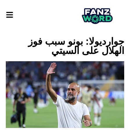
جوارديولا: بونو سبب فوز
الهلال على السيتي