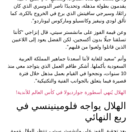
يقدمون بطولة مذهلة، وتحديدًا ناصر الدوسري الذي كان
رائعًا، وسيرجي سافيتش الذي برع في الخروج بالكرة، كما
تألق لودي ونيفيز وكانسيلو وماركوس ليوناردو”.
وعن قيمة الفوز على مانشستر سيتي، قال إنزاجي “كأننا
تسلقنا جبلًا بدون أكسجين، لكن الفضل يعود إلى اللاعبين
الذين قاتلوا ولعبوا من قلبهم”.
وأتم “سعيد للغاية لأننا أسعدنا جماهير المملكة العربية
السعودية بأكملها. أشكر طاقم العمل الذي يتواجد معي منذ
10 سنوات، ونجحوا في القيام بعمل مذهل خلال فترة
قصيرة فيما يتعلق بالجوانب الفنية والتكتيكية”.
الهلال يُنهي أسطورة جوارديولا في كأس العالم للأندية!
الهلال يواجه فلومينينسي في
ربع النهائي
بعد تحقيق الفوز على مانشستر سيتي، تنتظر الهلال مَهمة