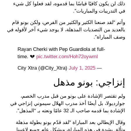
ذلك لن يكون كافيًا قياسًا بما قدموه، لقد فعلوا كل شيء
في التدريبات والمباريات”.
وأتم “لقد صنعنا الكثير والكثير من الفرص، ولكن بونو قام
بالعديد من التصديات المذهلة، لا يوجد شيء آخر لأقوله في
وصف المباراة”.
Rayan Cherki with Pep Guardiola at full-
time. 💔
pic.twitter.com/Hoh72oywmI
July 1, 2025
— City Xtra (@City_Xtra)
إنزاجي: بونو مذهل
ولم تقتصر الإشادة على بونو من قبل مدرب الخصم،
جوارديولا، بل أيضًا أخذ مدرب الهلال سيموني إنزاجي في
الإشادة بما قدمه صاحب الـ 32 عامًا ونعته بـ “المذهل”.
وقال الإيطالي بعد المباراة “لقد قدّم بونو بطولة مذهلة
وتألق بشدة في هذه المباراة، وبشكلٍ عام جميع لاعبينا