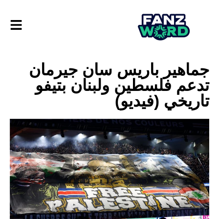
جماهير باريس سان جيرمان
تدعم فلسطين ولبنان بتيفو
تاريخي (فيديو)