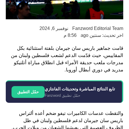
Fanzword Editorial Team
نوفمبر 6, 2024
اخر تحديث: سنتين ago
8:56 م
قامت جماهير باريس سان جيرمان بلفتة استثنائية بكل
المقاييس، حيث قدّمت الدعم لشعب فلسطين ولبنان من
مدرجات ملعب حديقة الأمراء قبل انطلاق مباراة أتلتيكو
مدريد في دوري أبطال أوروبا.
تابع النتائج المباشرة وتحديثات الفانتازي
حمّل التطبيق
حمّل تطبيق Fanzword
والتقطت عدسات الكاميرات تيفو ضخم أعده ألتراس
باريس سان جيرمان لدعم فلسطين ولبنان في ظل
الظروف العصيبة التي يعيشها الشعبان من ويلات الحرب.