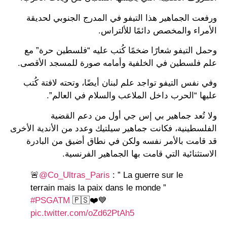
ورفعت الجماهير هذا التيفو في المدرج الجنوبي لحديقة
الأمراء والمخصص دائمًا للألتراس.
وحمل التيفو شعارًا ضخمًا كُتب عليه “فلسطين حرة” مع
علم فلسطين في الخلفية وأمامه صورة للمسجد الأقصى.
وفي نفس التيفو تواجد علم لبنان أيضًا، وتحته لافتة كُتب
عليها “الحرب داخل الملاعب والسلام في العالم”.
ولا تُعد جماهير بي إس جي أول من دعم القضية
الفلسطينية، فكانت جماهير سيلتيك وعدد من الأندية الأخرى
قد قامت بالأمر نفسه ولكن في نطاق أضيق من البادرة
الاستثنائية التي قامت بها الجماهير الفرنسية.
🚨
@Co_Ultras_Paris
: ” La guerre sur le
terrain mais la paix dans le monde ”
#PSGATM
🇵🇸❤️💙
pic.twitter.com/oZd62PtAh5