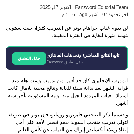
Fanzword Editorial Team
أكتوبر 17, 2025
اخر تحديث: 10 أشهر ago
5:16 م
لن يدوم غياب جراهام بوتر عن التدريب كثيرًا، حيث سيتولى
مَهمة مثيرة للغاية في الفترة المقبلة.
تابع النتائج المباشرة وتحديثات الفانتازي
حمّل التطبيق
حمّل تطبيق Fanzword
المدرب الإنجليزي كان قد أقيل من تدريب وست هام منذ
قرابة الشهر بعد بداية سيئة للغاية ونتائج مخيبة للآمال كانت
امتدادًا لغياب المردود الجيل منذ توليه المسؤولية بآخر ستة
أشهر.
وحسبما ذكر الصحفي فابريزيو رومانو، فإن بوتر في طريقه
لتولي تدريب منتخب السويد بعقدٍ قصير الأمد على أمل
إنقاذ زملاء ألكساندر إيزاك من الغياب عن كأس العالم