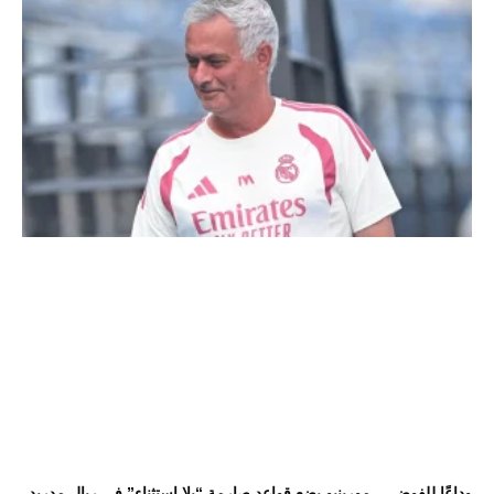
وداعًا للفوضى.. مورينيو يضع قواعد صارمة “بلا استثناء” في ريال مدريد