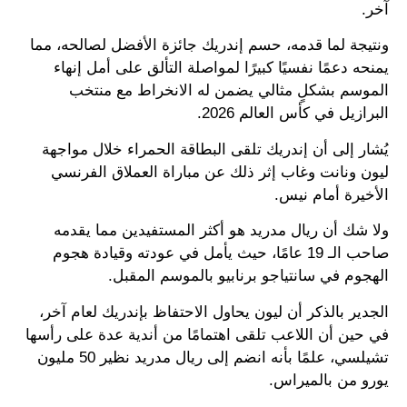
آخر.
ونتيجة لما قدمه، حسم إندريك جائزة الأفضل لصالحه، مما
يمنحه دعمًا نفسيًا كبيرًا لمواصلة التألق على أمل إنهاء
الموسم بشكلٍ مثالي يضمن له الانخراط مع منتخب
البرازيل في كأس العالم 2026.
يُشار إلى أن إندريك تلقى البطاقة الحمراء خلال مواجهة
ليون ونانت وغاب إثر ذلك عن مباراة العملاق الفرنسي
الأخيرة أمام نيس.
ولا شك أن ريال مدريد هو أكثر المستفيدين مما يقدمه
صاحب الـ 19 عامًا، حيث يأمل في عودته وقيادة هجوم
الهجوم في سانتياجو برنابيو بالموسم المقبل.
الجدير بالذكر أن ليون يحاول الاحتفاظ بإندريك لعام آخر،
في حين أن اللاعب تلقى اهتمامًا من أندية عدة على رأسها
تشيلسي، علمًا بأنه انضم إلى ريال مدريد نظير 50 مليون
يورو من بالميراس.