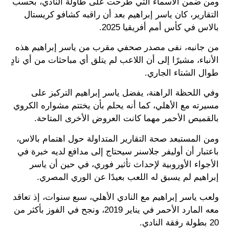
ومن ضمن الأسماء التي طُرحت على طاولة النادي، بحسب
التقارير، كان ياسر إبراهيم بعد أن راقبه كشافو كريستال
بالاس في كأس أمم أفريقيا 2025.
من جانبه، نفى مصدر صحفي مقرب من ياسر إبراهيم هذه
الأنباء، مشيرًا إلى أن اللاعب لم يتلق أي مباحثات من أي نادٍ
طوال الشتاء الجاري.
وفي اللحظة الراهنة، يفضل ياسر إبراهيم التركيز على
مسيرته مع الأهلي، كما أنه يحلم بأن يختتم مشواره الكروي
بالقميص الأحمر مهما كانت العروض الأخرى المتاحة.
ومن المستبعد صحة التقارير المتداولة حول اهتمام بالاس،
باعتبار أن أوليفر جلاسنر سيحتاج إلى مدافع لديه خبرة في
الأجواء الأوروبية لإحداث تأثير فوري، في حين أن ياسر
إبراهيم لم يسبق له اللعب بعيدًا عن الوري المصري.
ولعب ياسر إبراهيم مع النادي الأهلي، سبع سنوات، إذ تعاقد
معه المارد الأحمر في يناير 2019، ونجح في الفوز بأكثر من
20 بطولة رفقة النادي.