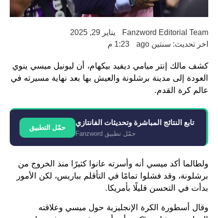
Fanzword Editorial Team
يناير 29, 2025
اخر تحديث: سنتين ago
1:23 م
كشف مالك إنتر ميامي ديفيد بيكهام، أن ليونيل ميسي ينوي
العودة إلى مدينة برشلونة والعيش بها بعد نهاية مسيرته في
عالم كرة القدم.
تابع النتائج المباشرة وتحديثات الفانتازي
حمّل التطبيق
حمّل تطبيق Fanzword
ولطالما أكد ميسي أنه وأسرته عانوا كثيرًا منذ الخروج من
برشلونة، وقد فشلوا تمامًا في التأقلم بباريس، لكن الأمور
بدأت في التحسن قليلًا بأمريكا.
وقال أسطورة الكرة الإنجليزية حول ميسي وعلاقته