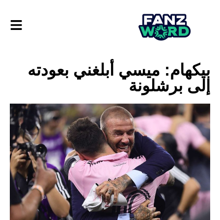
بيكهام: ميسي أبلغني بعودته
إلى برشلونة