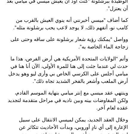
الوطيدة ببرشلونة “كنت أود أن يعيش ميسي في ميامي بعد
أن يعتزل”.
كما أضاف “ميسي أخبرنني أنه ينوي العيش بالقرب من
كامب نو، أتفهم ذلك، لا يوجد لاعب يحب برشلونة مثله”.
وواصل “يمكنك رؤية شعار برشلونة على ساقه وحتى على
زجاجة الماء الخاصة به”.
وأتم “الولايات المتحدة الأمريكية هي أرض الفرص، هذا ما
حدث لي عندما جئت إلى هنا للمرة الأولى، الآن أنا هنا في
ميامي أجلس على الكرسي الخاص بي وأرى ليو وهو يدخل
أرض الملعب وأشعر بالفخر الشديد تجاه ذلك”.
وينتهي عقد ميسي مع إنتر ميامي بنهاية الموسم القادم،
ولكن المفاوضات بينه وبين ناديه في مراحل متقدمة لتجديد
عقده لعام آخر.
وخلال العقد الجديد، يمكن لميسي الانتقال على سبيل
الإعارة إلى أي نادٍ أوروبي، وبدأت الأحاديث تتكاثر عن