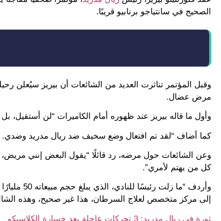
الصحيح في سانتياجو برنابيو قريبًا.
وقبل المؤتمر تناثرت العديد من الشائعات أن بيريز سيُعلن رحيله
مرض عضال.
وأول ما قاله بيريز عند ظهوره أمام الكاميرات “لن أستقيل، بل 
كما أضاف “لقد تم افتعال وضع سخيف ضد ريال مدريد وضدي. لم ن
وعن الشائعات حول مرضه، رد قائلًا “يقول البعض إنني مريض، 
كل من يهتم لأمري”.
وأردف “ما ز
إلى مركز متخصص لعلاج السرطان، هذا غير صحيح، وهذه الشائعة ل
ثورة في ريال مدريد: 3 تحركات عاجلة بعد خسارة الكلاسيكو