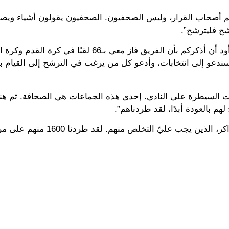
 هم أصحاب القرار، وليس الصحفيون. الصحفيون يقولون أشياء ويصد
شح فليترشح”.
وعن الموسم الصفري “أول من يتمنى الفوز بكل شيء، لكنني أود أن أذكركم بأن الفريق فاز معي بـ66
ندعو إلى انتخابات، وأدعو كل من يرغب في الترشح إلى القيام ب
 السيطرة على النادي. إحدى هذه الجماعات هي الصحافة. ​​ثم هن
م بالعودة أبدًا، لقد طردناهم”.
وأتم “لديّ دعم الأعضاء، وهم الملاك. وهناك أيضًا سماسرة التذاكر، الذين يجب علي