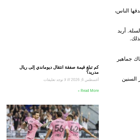
قها الناس،
 لقبًا في كرة القدم وكرة السلة. أريد
ذلك.
اك جماهير
كم تبلغ قيمة صفقة انتقال ديوماندي إلى ريال
مدريد؟
ّ التخلص منهم. لقد طردنا 1600 منهم على مر السنين
أغسطس 6, 2026
لا توجد تعليقات
Read More »