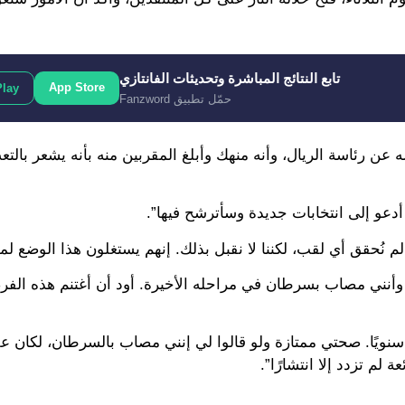
تابع النتائج المباشرة وتحديثات الفانتازي
App Store
Play
حمّل تطبيق Fanzword
 عن رئاسة الريال، وأنه منهك وأبلغ المقربين منه بأنه يشعر بالتع
أدعو إلى انتخابات جديدة وسأترشح فيها”.
ُحقق أي لقب، لكننا لا نقبل بذلك. إنهم يستغلون هذا الوضع لم
وأنني مصاب بسرطان في مراحله الأخيرة. أود أن أغتنم هذه الفر
لت رئيسًا للنادي، الذي يبلغ حجم مبيعاته 50 مليارًا سنويًا. صحتي ممتازة ولو قالوا لي إنني مصاب بالسرطان، 
م تزدد إلا انتشارًا”.