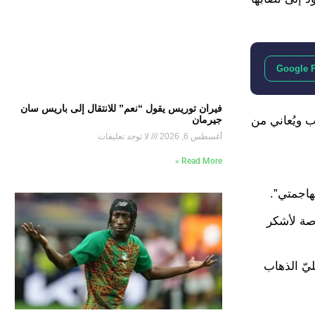
Google 
فيران توريس يقول “نعم” للانتقال إلى باريس سان
ب ويُعاني من
جيرمان
أغسطس 6, 2026
لا توجد تعليقات
Read More »
هاجمتي”.
صة لأشكر
لكان عليّ الذهاب