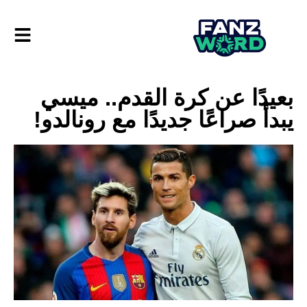
بعيدًا عن كرة القدم.. ميسي
يبدأ صراعًا جديدًا مع رونالدو!