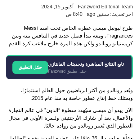
Fanzword Editorial Team
أكتوبر 15, 2024
اخر تحديث: سنتين ago
8:40 ص
طرح ليونيل ميسي عطره الخاص تحت اسم Messi
Fragrances، ومعه يبدأ فصل جديد في التنافس بينه وبين
كريستيانو رونالدو ولكن هذه المرة خارج ملاعب كرة القدم.
تابع النتائج المباشرة وتحديثات الفانتازي
حمّل التطبيق
حمّل تطبيق Fanzword
ويُعد رونالدو من أكثر الرياضيين حول العالم استثمارًا،
ويمتلك خط إنتاج عطور خاصة به منذ عام 2015.
الآن يبدو أن ميسي سيُهدد سطوة “الدون” في عالم التجارة
والأعمال، بعد أن شارك الأرجنتيني وللمرة الأولى في مجال
العطور الذي يُعتبر رونالدو من رواده حاليًا.
وعلّق صاحب الـ 36 عامًا على عطره الجديد بقوله “لطالما