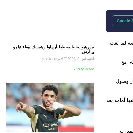
Google 
ه لما نُعت
مورينيو يحبط مخطط أربيلوا ويتمسك ببقاء تياجو
بيتارش
أغسطس 9, 2026
لا توجد تعليقات
ة، مع
Read More »
ار وصول
ا أمامه بعد
المدرب