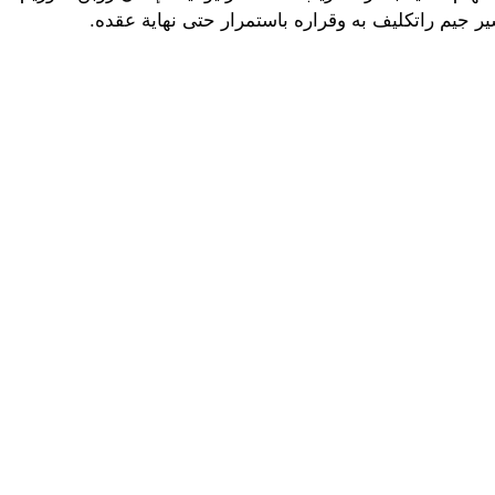
ير جيم راتكليف به وقراره باستمرار حتى نهاية عقده.