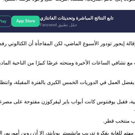
تابع النتائج المباشرة وتحديثات الفانتازي
App Store
Play
حمّل تطبيق Fanzword
الة إيجور تودور الأسبوع الماضي، لكن المفاجأة أن الكتالوني رفض
 تشافي الساعات الأخيرة ومنحته عرضًا كبيرًا من الناحية المادي
يفضل العمل في الدوريات الخمس الكبرى بالفترة المقبلة، وانتظ
ية، فقبل يوفنتوس كانت أبواب باير ليفركوزن مفتوحة على مصرعيه
يب منتخب قطر.
مهتم للغاية بفكرة تدريب مانشستر يونايتد، إلا أن روبن أموريم، 